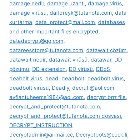
damage nedir
,
damage uzantı
,
damage virüs
,
damage virüsü
,
darldreyk@tutanota.com
,
data
kurtarma
,
data_protect@mail.com
,
databases
and other important files encrypted
,
datadecrypt@qq.com
,
datareesstore@tutanota.com
,
datawait çözüm
,
datawait nedir
,
datawait virüsü
,
datawar
,
DD
çözümü
,
DD extension
,
DD virüsü
,
DDoS
,
deabolt virus
,
dead
,
deadbolt
,
deadbolt virus
,
deadbolt virüsü
,
Deadly
,
decruti@aol.com
avflantuheems1984@aol.com
,
decrypt brrr file
,
decrypt_and_protect@tutanota.com
,
decrypt_and_protect@tutanota.com dosyası
,
DECRYPT_INSTRUCTION
,
decryptadmin@airmail.cc
,
Decryptbots@cock.li
,