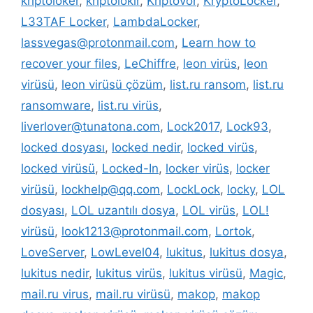
kriptoloker
,
kriptolokır
,
Kriptovor
,
KryptoLocker
,
L33TAF Locker
,
LambdaLocker
,
lassvegas@protonmail.com
,
Learn how to
recover your files
,
LeChiffre
,
leon virüs
,
leon
virüsü
,
leon virüsü çözüm
,
list.ru ransom
,
list.ru
ransomware
,
list.ru virüs
,
liverlover@tunatona.com
,
Lock2017
,
Lock93
,
locked dosyası
,
locked nedir
,
locked virüs
,
locked virüsü
,
Locked-In
,
locker virüs
,
locker
virüsü
,
lockhelp@qq.com
,
LockLock
,
locky
,
LOL
dosyası
,
LOL uzantılı dosya
,
LOL virüs
,
LOL!
virüsü
,
look1213@protonmail.com
,
Lortok
,
LoveServer
,
LowLevel04
,
lukitus
,
lukitus dosya
,
lukitus nedir
,
lukitus virüs
,
lukitus virüsü
,
Magic
,
mail.ru virus
,
mail.ru virüsü
,
makop
,
makop