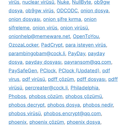
virüs
,
nuclear virüsü
,
Nuke
,
NullByte
,
ob9gw
dosya
,
ob9gw virüs
,
ODCODC
,
onion dosya
,
onion dosyası
,
onion şifre kırma
,
onion
şifreleme
,
onion virüs
,
onion virüsü
,
onionhelp@memeware.net
,
OpenToYou
,
OzozaLocker
,
PadCrypt
,
para isteyen virüs
,
parambingobam@cock.li
,
PayDay
,
payday
dosya
,
payday dosyası
,
payransom@qq.com
,
PaySafeGen
,
PClock
,
PClock (Updated)
,
pdf
virus
,
pdf virüsü
,
pdff çözüm
,
pdff dosyası
,
pdff
virüsü
,
percreater@cock.li
,
Philadelphia
,
Phobos
,
phobos çözüm
,
phobos çözümü
,
phobos decrypt
,
phobos dosya
,
phobos nedir
,
phobos virüsü
,
phobos.encrypt@qq.com
,
phoenix
,
phoenix çözüm
,
phoenix dosya
,