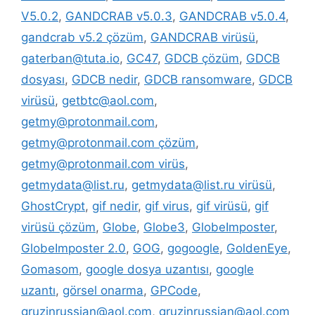
V5.0.2
,
GANDCRAB v5.0.3
,
GANDCRAB v5.0.4
,
gandcrab v5.2 çözüm
,
GANDCRAB virüsü
,
gaterban@tuta.io
,
GC47
,
GDCB çözüm
,
GDCB
dosyası
,
GDCB nedir
,
GDCB ransomware
,
GDCB
virüsü
,
getbtc@aol.com
,
getmy@protonmail.com
,
getmy@protonmail.com çözüm
,
getmy@protonmail.com virüs
,
getmydata@list.ru
,
getmydata@list.ru virüsü
,
GhostCrypt
,
gif nedir
,
gif virus
,
gif virüsü
,
gif
virüsü çözüm
,
Globe
,
Globe3
,
GlobeImposter
,
GlobeImposter 2.0
,
GOG
,
gogoogle
,
GoldenEye
,
Gomasom
,
google dosya uzantısı
,
google
uzantı
,
görsel onarma
,
GPCode
,
gruzinrussian@aol.com
,
gruzinrussian@aol.com