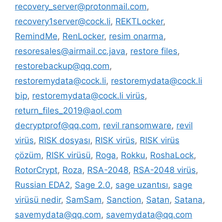
recovery_server@protonmail.com
,
recovery1server@cock.li
,
REKTLocker
,
RemindMe
,
RenLocker
,
resim onarma
,
resoresales@airmail.cc.java
,
restore files
,
restorebackup@qq.com
,
restoremydata@cock.li
,
restoremydata@cock.li
bip
,
restoremydata@cock.li virüs
,
return_files_2019@aol.com
decryptprof@qq.com
,
revil ransomware
,
revil
virüs
,
RISK dosyası
,
RISK virüs
,
RISK virüs
çözüm
,
RISK virüsü
,
Roga
,
Rokku
,
RoshaLock
,
RotorCrypt
,
Roza
,
RSA-2048
,
RSA-2048 virüs
,
Russian EDA2
,
Sage 2.0
,
sage uzantısı
,
sage
virüsü nedir
,
SamSam
,
Sanction
,
Satan
,
Satana
,
savemydata@qq.com
,
savemydata@qq.com