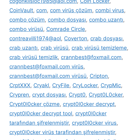
cogonkilsloc1985@aol.com
,
Coin Locker
,
CoinVault
,
com
,
com virüs çözüm
,
combi virus
,
combo çözüm
,
combo dosyası
,
combo uzantı
,
combo virüsü
,
Comrade Circle
,
contreavilli1974@aol
,
Coverton
,
crab dosyası
,
crab uzantı
,
crab virüsü
,
crab virüsü temizleme
,
crab virüsü temizlik
,
crannbest@foxmail.com
,
crannbest@foxmail.com virüs
,
crannbest@foxmail.com virüsü
,
Cripton
,
CrptXXX
,
Cryakl
,
CryFile
,
CryLocker
,
CrypMic
,
Crypren
,
crypt dosyası
,
Crypt0
,
Crypt0L0cker
,
Crypt0l0cker çözme
,
crypt0l0cker decrypt
,
crypt0l0cker decrypt tool
,
crypt0l0cker
tarafından şifrelenmiştir
,
crypt0l0cker virus
,
crypt0l0cker virüs tarafindan şifrelenmiştir
,