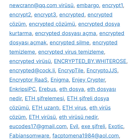
newcrann@qq.com virüsü
,
embargo
,
encrypt1
,
encrypt2
,
encrypt3
,
encrypted
,
encrypted
çözüm
,
encrypted çözümü
,
encrypted dosya
kurtarma
,
encrypted dosyası açma
,
encrypted
dosyası açmak
,
encrypted silme
,
encrypted
temizleme
,
encrypted virus temizleme
,
encrypted virüsü
,
ENCRYPTED_BY.WHITEROSE
,
encrypted@cock.li
,
EncrypTile
,
EncryptoJJS
,
Encryptor RaaS
,
Enigma
,
Enjey Crypter
,
EnkripsiPC
,
Erebus
,
eth dosya
,
eth dosyası
nedir
,
ETH şifrelemesi
,
ETH şifreli dosya
çözümü
,
ETH uzantı
,
ETH virus
,
eth virüs
çözüm
,
ETH virüsü
,
eth virüsü nedir
,
eucodes17@gmail.com
,
Evil
,
exe şifreli
,
Exotic
,
Fabiansomware
,
facptomena1984@aol.com
,