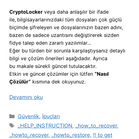
CryptoLocker
veya daha anlaşılır bir ifade
ile,
b
ilgisayarlarınızdaki tüm dosyaları çok güçlü
biçimde şifreleyen ve dosyalarınızın bazen adını,
bazen de sadece uzantısını değiştirerek sizden
fidye talep eden zararlı yazılımlar…
Eğer bu türden bir sorunla karşılaştıysanız detaylı
bilgi ve çözüm önerileri aşağıdadır. Ayrıca
bu makale sürekli güncel tutulacaktır.
Etkin ve güncel çözümler için lütfen
“Nasıl
Çözülür”
kısmına dek okuyunuz.
Devamını oku
Kategoriler
Güvenlik
,
İpuçları
Etiketler
_HELP_INSTRUCTION
,
_how_to_recover
,
_howto_recover
,
_howto_restore
,
!! to get