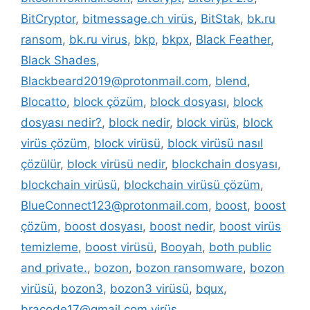
BitCryptor
,
bitmessage.ch virüs
,
BitStak
,
bk.ru
ransom
,
bk.ru virus
,
bkp
,
bkpx
,
Black Feather
,
Black Shades
,
Blackbeard2019@protonmail.com
,
blend
,
Blocatto
,
block çözüm
,
block dosyası
,
block
dosyası nedir?
,
block nedir
,
block virüs
,
block
virüs çözüm
,
block virüsü
,
block virüsü nasıl
çözülür
,
block virüsü nedir
,
blockchain dosyası
,
blockchain virüsü
,
blockchain virüsü çözüm
,
BlueConnect123@protonmail.com
,
boost
,
boost
çözüm
,
boost dosyası
,
boost nedir
,
boost virüs
temizleme
,
boost virüsü
,
Booyah
,
both public
and private.
,
bozon
,
bozon ransomware
,
bozon
virüsü
,
bozon3
,
bozon3 virüsü
,
bqux
,
bracode17@gmail.com virüs
,