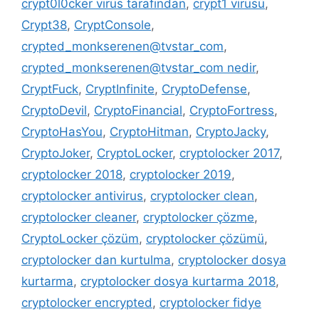
crypt0l0cker virüs tarafından
,
crypt1 virüsü
,
Crypt38
,
CryptConsole
,
crypted_monkserenen@tvstar_com
,
crypted_monkserenen@tvstar_com nedir
,
CryptFuck
,
CryptInfinite
,
CryptoDefense
,
CryptoDevil
,
CryptoFinancial
,
CryptoFortress
,
CryptoHasYou
,
CryptoHitman
,
CryptoJacky
,
CryptoJoker
,
CryptoLocker
,
cryptolocker 2017
,
cryptolocker 2018
,
cryptolocker 2019
,
cryptolocker antivirus
,
cryptolocker clean
,
cryptolocker cleaner
,
cryptolocker çözme
,
CryptoLocker çözüm
,
cryptolocker çözümü
,
cryptolocker dan kurtulma
,
cryptolocker dosya
kurtarma
,
cryptolocker dosya kurtarma 2018
,
cryptolocker encrypted
,
cryptolocker fidye