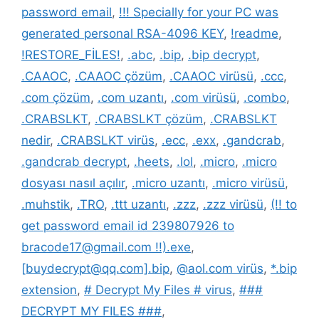
password email
,
!!! Specially for your PC was
generated personal RSA-4096 KEY
,
!readme
,
!RESTORE_FİLES!
,
.abc
,
.bip
,
.bip decrypt
,
.CAAOC
,
.CAAOC çözüm
,
.CAAOC virüsü
,
.ccc
,
.com çözüm
,
.com uzantı
,
.com virüsü
,
.combo
,
.CRABSLKT
,
.CRABSLKT çözüm
,
.CRABSLKT
nedir
,
.CRABSLKT virüs
,
.ecc
,
.exx
,
.gandcrab
,
.gandcrab decrypt
,
.heets
,
.lol
,
.micro
,
.micro
dosyası nasıl açılır
,
.micro uzantı
,
.micro virüsü
,
.muhstik
,
.TRO
,
.ttt uzantı
,
.zzz
,
.zzz virüsü
,
(!! to
get password email id 239807926 to
bracode17@gmail.com !!).exe
,
[buydecrypt@qq.com].bip
,
@aol.com virüs
,
*.bip
extension
,
# Decrypt My Files # virus
,
###
DECRYPT MY FILES ###
,