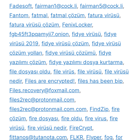
Fadesoft
,
fairman1@cock.li
,
fairman5@cock.li
,
Fantom
,
fatmal
,
fatmal çözüm
,
fatura virüsü
,
fatura virüsü çözüm
,
FenixLocker
,
fgb45ft3pqamyji7.onion
,
fidye virüsü
,
fidye
virüsü 2019
,
fidye virüsü çözüm
,
fidye virüsü
çözüm yolları
,
fidye virüsü çözümü
,
fidye
yazılımı çözüm
,
fidye yazılımı dosya kurtarma
,
file dosyası oldu
,
file virüs
,
file virüsü
,
file virüsü
nedir
,
Files are encrypted!
,
files has been bip
,
Files.recovery@foxmail.com
,
files2rec@protonmail.com
,
files2rec@protonmail.com.com
,
FindZip
,
fire
çözüm
,
fire dosyası
,
fire oldu
,
fire virus
,
fire
virüsü
,
fire virüsü nedir
,
FireCrypt
,
fittanos@tutanota.com
,
FLKR
,
Flyper
,
fog
,
for