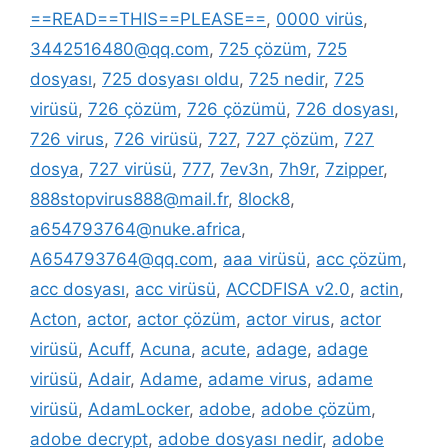
==READ==THIS==PLEASE==
,
0000 virüs
,
3442516480@qq.com
,
725 çözüm
,
725
dosyası
,
725 dosyası oldu
,
725 nedir
,
725
virüsü
,
726 çözüm
,
726 çözümü
,
726 dosyası
,
726 virus
,
726 virüsü
,
727
,
727 çözüm
,
727
dosya
,
727 virüsü
,
777
,
7ev3n
,
7h9r
,
7zipper
,
888stopvirus888@mail.fr
,
8lock8
,
a654793764@nuke.africa
,
A654793764@qq.com
,
aaa virüsü
,
acc çözüm
,
acc dosyası
,
acc virüsü
,
ACCDFISA v2.0
,
actin
,
Acton
,
actor
,
actor çözüm
,
actor virus
,
actor
virüsü
,
Acuff
,
Acuna
,
acute
,
adage
,
adage
virüsü
,
Adair
,
Adame
,
adame virus
,
adame
virüsü
,
AdamLocker
,
adobe
,
adobe çözüm
,
adobe decrypt
,
adobe dosyası nedir
,
adobe