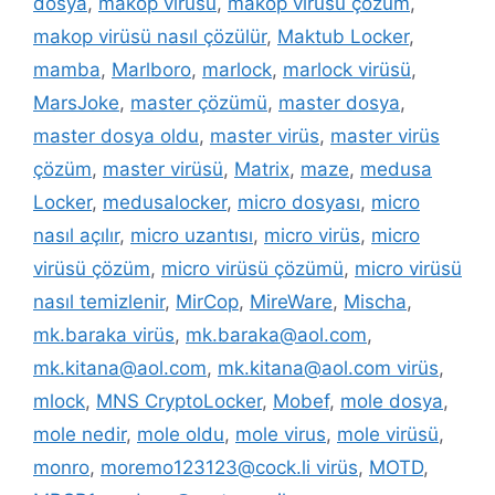
dosya
,
makop virüsü
,
makop virüsü çözüm
,
makop virüsü nasıl çözülür
,
Maktub Locker
,
mamba
,
Marlboro
,
marlock
,
marlock virüsü
,
MarsJoke
,
master çözümü
,
master dosya
,
master dosya oldu
,
master virüs
,
master virüs
çözüm
,
master virüsü
,
Matrix
,
maze
,
medusa
Locker
,
medusalocker
,
micro dosyası
,
micro
nasıl açılır
,
micro uzantısı
,
micro virüs
,
micro
virüsü çözüm
,
micro virüsü çözümü
,
micro virüsü
nasıl temizlenir
,
MirCop
,
MireWare
,
Mischa
,
mk.baraka virüs
,
mk.baraka@aol.com
,
mk.kitana@aol.com
,
mk.kitana@aol.com virüs
,
mlock
,
MNS CryptoLocker
,
Mobef
,
mole dosya
,
mole nedir
,
mole oldu
,
mole virus
,
mole virüsü
,
monro
,
moremo123123@cock.li virüs
,
MOTD
,