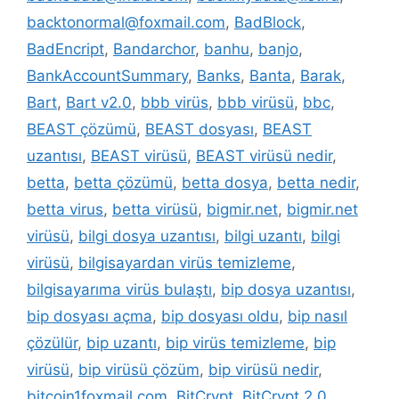
backtonormal@foxmail.com
,
BadBlock
,
BadEncript
,
Bandarchor
,
banhu
,
banjo
,
BankAccountSummary
,
Banks
,
Banta
,
Barak
,
Bart
,
Bart v2.0
,
bbb virüs
,
bbb virüsü
,
bbc
,
BEAST çözümü
,
BEAST dosyası
,
BEAST
uzantısı
,
BEAST virüsü
,
BEAST virüsü nedir
,
betta
,
betta çözümü
,
betta dosya
,
betta nedir
,
betta virus
,
betta virüsü
,
bigmir.net
,
bigmir.net
virüsü
,
bilgi dosya uzantısı
,
bilgi uzantı
,
bilgi
virüsü
,
bilgisayardan virüs temizleme
,
bilgisayarıma virüs bulaştı
,
bip dosya uzantısı
,
bip dosyası açma
,
bip dosyası oldu
,
bip nasıl
çözülür
,
bip uzantı
,
bip virüs temizleme
,
bip
virüsü
,
bip virüsü çözüm
,
bip virüsü nedir
,
bitcoin1foxmail.com
,
BitCrypt
,
BitCrypt 2.0
,