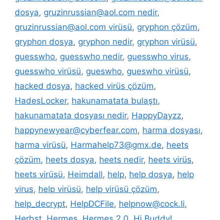
dosya
,
gruzinrussian@aol.com nedir
,
gruzinrussian@aol.com virüsü
,
gryphon çözüm
,
gryphon dosya
,
gryphon nedir
,
gryphon virüsü
,
guesswho
,
guesswho nedir
,
guesswho virus
,
guesswho virüsü
,
gueswho
,
gueswho virüsü
,
hacked dosya
,
hacked virüs çözüm
,
HadesLocker
,
hakunamatata bulaştı
,
hakunamatata dosyası nedir
,
HappyDayzz
,
happynewyear@cyberfear.com
,
harma dosyası
,
harma virüsü
,
Harmahelp73@gmx.de
,
heets
çözüm
,
heets dosya
,
heets nedir
,
heets virüs
,
heets virüsü
,
Heimdall
,
help
,
help dosya
,
help
virus
,
help virüsü
,
help virüsü çözüm
,
help_decrypt
,
HelpDCFile
,
helpnow@cock.li
,
Herbst
,
Hermes
,
Hermes 2.0
,
Hi Buddy!
,