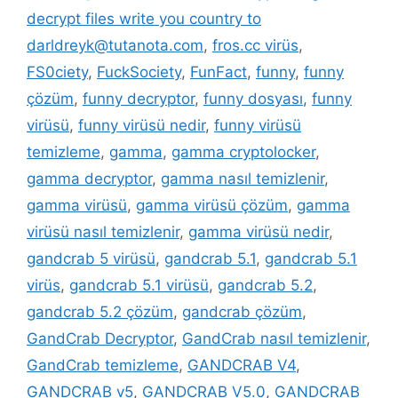
decrypt files write you country to
darldreyk@tutanota.com
,
fros.cc virüs
,
FS0ciety
,
FuckSociety
,
FunFact
,
funny
,
funny
çözüm
,
funny decryptor
,
funny dosyası
,
funny
virüsü
,
funny virüsü nedir
,
funny virüsü
temizleme
,
gamma
,
gamma cryptolocker
,
gamma decryptor
,
gamma nasıl temizlenir
,
gamma virüsü
,
gamma virüsü çözüm
,
gamma
virüsü nasıl temizlenir
,
gamma virüsü nedir
,
gandcrab 5 virüsü
,
gandcrab 5.1
,
gandcrab 5.1
virüs
,
gandcrab 5.1 virüsü
,
gandcrab 5.2
,
gandcrab 5.2 çözüm
,
gandcrab çözüm
,
GandCrab Decryptor
,
GandCrab nasıl temizlenir
,
GandCrab temizleme
,
GANDCRAB V4
,
GANDCRAB v5
,
GANDCRAB V5.0
,
GANDCRAB