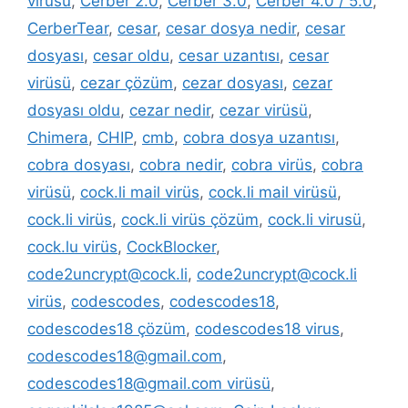
virüsü
,
Cerber 2.0
,
Cerber 3.0
,
Cerber 4.0 / 5.0
,
CerberTear
,
cesar
,
cesar dosya nedir
,
cesar
dosyası
,
cesar oldu
,
cesar uzantısı
,
cesar
virüsü
,
cezar çözüm
,
cezar dosyası
,
cezar
dosyası oldu
,
cezar nedir
,
cezar virüsü
,
Chimera
,
CHIP
,
cmb
,
cobra dosya uzantısı
,
cobra dosyası
,
cobra nedir
,
cobra virüs
,
cobra
virüsü
,
cock.li mail virüs
,
cock.li mail virüsü
,
cock.li virüs
,
cock.li virüs çözüm
,
cock.li virusü
,
cock.lu virüs
,
CockBlocker
,
code2uncrypt@cock.li
,
code2uncrypt@cock.li
virüs
,
codescodes
,
codescodes18
,
codescodes18 çözüm
,
codescodes18 virus
,
codescodes18@gmail.com
,
codescodes18@gmail.com virüsü
,