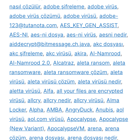
nasıl çözülür
,
adobe şifreleme
,
adobe virüs
,
adobe virüs çözümü
,
adobe virüsü
,
adobe-
123@tutanota.com
,
AES_KEY_GEN_ASSIST
,
AES-NI
,
aes-ni dosya
,
aes-ni virüs
,
aesni nedir
,
aiddecrypt@bitmessage.ch.java
,
akc dosyası
,
akc şifreleme
,
akc virüsü
,
akira
,
Al-Namrood
,
Al-Namrood 2.0
,
Alcatraz
,
aleta ransom
,
aleta
ransomware
,
aleta ransomware çözüm
,
aleta
virüsü
,
aleta virüsü çözüm
,
aleta virüsü nedir
,
aletta virüsü
,
Alfa
,
all your files are encrypted
virüsü
,
allcry
,
allcry nedir
,
allcry virüsü
,
Alma
Locker
,
Alpha
,
AMBA
,
AngryDuck
,
Anubis
,
aol
virüsü
,
aol.com virüsü
,
Apocalypse
,
Apocalypse
(New Variant)
,
ApocalypseVM
,
arena
,
arena
çözüm
,
arena dosyası
,
arena dosyası nedir
,