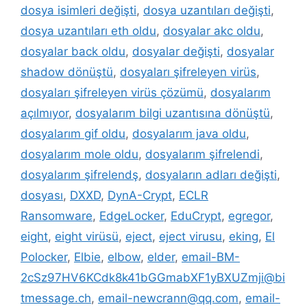
dosya isimleri değişti
,
dosya uzantıları değişti
,
dosya uzantıları eth oldu
,
dosyalar akc oldu
,
dosyalar back oldu
,
dosyalar değişti
,
dosyalar
shadow dönüştü
,
dosyaları şifreleyen virüs
,
dosyaları şifreleyen virüs çözümü
,
dosyalarım
açılmıyor
,
dosyalarım bilgi uzantısına dönüştü
,
dosyalarım gif oldu
,
dosyalarım java oldu
,
dosyalarım mole oldu
,
dosyalarım şifrelendi
,
dosyalarım şifrelendş
,
dosyaların adları değişti
,
dosyası
,
DXXD
,
DynA-Crypt
,
ECLR
Ransomware
,
EdgeLocker
,
EduCrypt
,
egregor
,
eight
,
eight virüsü
,
eject
,
eject virusu
,
eking
,
El
Polocker
,
Elbie
,
elbow
,
elder
,
email-BM-
2cSz97HV6KCdk8k41bGGmabXF1yBXUZmji@bi
tmessage.ch
,
email-newcrann@qq.com
,
email-