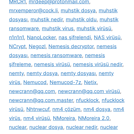
MRCR1
,
mrdeep@protonmail.com
,
mrxemperor@cock.li
,
muhstik dosya
,
muhstik
dosyası
,
muhstik nedir
,
muhstik oldu
,
muhstik
ransomware
,
muhstik virus
,
muhstik virüsü
,
n1n1n1
,
NanoLocker
,
nas şifrelendi
,
NAS virüsü
,
NCrypt
,
NegozI
,
Nemesis decryptor
,
nemesis
dosyası
,
nemesis ransomware
,
nemesis
şifreleme
,
nemesis virüsü
,
nemesis virüsü nedir
,
nemty
,
nemty dosya
,
nemty dosyası
,
nemty
virüs
,
Nemucod
,
Nemucod-7z
,
Netix
,
newcrann@qq.com
,
newcrann@qq.com virüsü
,
newcrann@qq.com.master
,
nfucklock
,
nfucklock
virüsü
,
Nhtnwcuf
,
nm4 çözüm
,
nm4 dosya
,
nm4
virüs
,
nm4 virüsü
,
NMoreira
,
NMoreira 2.0
,
nuclear
,
nuclear dosya
,
nuclear nedir
,
nuclear