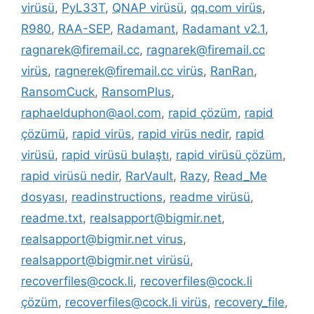
virüsü
,
PyL33T
,
QNAP virüsü
,
qq.com virüs
,
R980
,
RAA-SEP
,
Radamant
,
Radamant v2.1
,
ragnarek@firemail.cc
,
ragnarek@firemail.cc
virüs
,
ragnerek@firemail.cc virüs
,
RanRan
,
RansomCuck
,
RansomPlus
,
raphaelduphon@aol.com
,
rapid çözüm
,
rapid
çözümü
,
rapid virüs
,
rapid virüs nedir
,
rapid
virüsü
,
rapid virüsü bulaştı
,
rapid virüsü çözüm
,
rapid virüsü nedir
,
RarVault
,
Razy
,
Read_Me
dosyası
,
readinstructions
,
readme virüsü
,
readme.txt
,
realsapport@bigmir.net
,
realsapport@bigmir.net virus
,
realsapport@bigmir.net virüsü
,
recoverfiles@cock.li
,
recoverfiles@cock.li
çözüm
,
recoverfiles@cock.li virüs
,
recovery_file
,