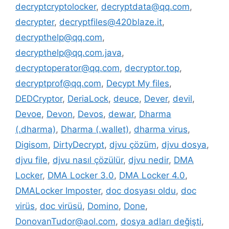
decryptcryptolocker
,
decryptdata@qq.com
,
decrypter
,
decryptfiles@420blaze.it
,
decrypthelp@qq.com
,
decrypthelp@qq.com.java
,
decryptoperator@qq.com
,
decryptor.top
,
decryptprof@qq.com
,
Decypt My files
,
DEDCryptor
,
DeriaLock
,
deuce
,
Dever
,
devil
,
Devoe
,
Devon
,
Devos
,
dewar
,
Dharma
(.dharma)
,
Dharma (.wallet)
,
dharma virus
,
Digisom
,
DirtyDecrypt
,
djvu çözüm
,
djvu dosya
,
djvu file
,
djvu nasıl çözülür
,
djvu nedir
,
DMA
Locker
,
DMA Locker 3.0
,
DMA Locker 4.0
,
DMALocker Imposter
,
doc dosyası oldu
,
doc
virüs
,
doc virüsü
,
Domino
,
Done
,
DonovanTudor@aol.com
,
dosya adları değişti
,