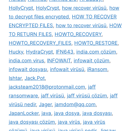
HollyCrypt
,
HolyCrypt
,
how recover virüsü
,
how
to decrypt files encrypted
,
HOW TO RECOVER
ENCRYPTED FILES
,
how to recover virüsü
,
HOW
TO RETURN FILES
,
HOWTO_RECOVERY
,
HOWTO_RECOVERY_FILES
,
HOWTO_RESTORE
,
Hucky
,
HydraCrypt
,
IFN643
,
india.com çözüm
,
india.com virus
,
INFOWAIT
,
infowait çözüm
,
infowait dosyası
,
infowait virüsü
,
iRansom
,
Ishtar
,
Jack.Pot
,
jacksteam2018@protonmail.com
,
jaff
ransomware
,
jaff virüsü
,
jaff virüsü çözüm
,
jaff
virüsü nedir
,
Jager
,
jamdom@qq.com
,
JapanLocker
,
java
,
java dosya
,
java dosyası
,
java dosyası çözüm
,
java virüs
,
java virüs
çözümü
,
java virüsü
,
java virüsü nedir
,
Jigsaw
,