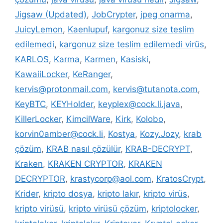
Jigsaw (Updated)
,
JobCrypter
,
jpeg onarma
,
JuicyLemon
,
Kaenlupuf
,
kargonuz size teslim
edilemedi
,
kargonuz size teslim edilemedi virüs
,
KARLOS
,
Karma
,
Karmen
,
Kasiski
,
KawaiiLocker
,
KeRanger
,
kervis@protonmail.com
,
kervis@tutanota.com
,
KeyBTC
,
KEYHolder
,
keyplex@cock.li.java
,
KillerLocker
,
KimcilWare
,
Kirk
,
Kolobo
,
korvin0amber@cock.li
,
Kostya
,
Kozy.Jozy
,
krab
çözüm
,
KRAB nasıl çözülür
,
KRAB-DECRYPT
,
Kraken
,
KRAKEN CRYPTOR
,
KRAKEN
DECRYPTOR
,
krastycorp@aol.com
,
KratosCrypt
,
Krider
,
kripto dosya
,
kripto lakır
,
kripto virüs
,
kripto virüsü
,
kripto virüsü çözüm
,
kriptolocker
,