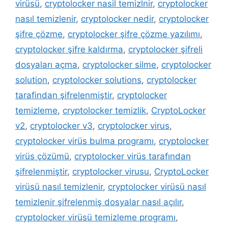
virüsü
,
cryptolocker nasil temizlnir
,
cryptolocker
nasıl temizlenir
,
cryptolocker nedir
,
cryptolocker
şifre çözme
,
cryptolocker şifre çözme yazılımı
,
cryptolocker şifre kaldırma
,
cryptolocker şifreli
dosyaları açma
,
cryptolocker silme
,
cryptolocker
solution
,
cryptolocker solutions
,
cryptolocker
tarafindan şifrelenmiştir
,
cryptolocker
temizleme
,
cryptolocker temizlik
,
CryptoLocker
v2
,
cryptolocker v3
,
cryptolocker virus
,
cryptolocker virüs bulma programı
,
cryptolocker
virüs çözümü
,
cryptolocker virüs tarafından
şifrelenmiştir
,
cryptolocker virusu
,
CryptoLocker
virüsü nasıl temizlenir
,
cryptolocker virüsü nasıl
temizlenir şifrelenmiş dosyalar nasıl açılır
,
cryptolocker virüsü temizleme programı
,