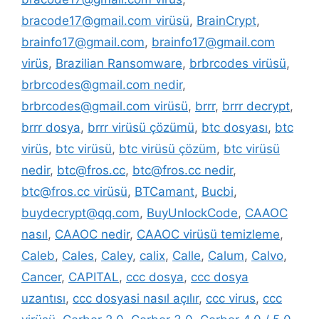
bracode17@gmail.com virüsü
,
BrainCrypt
,
brainfo17@gmail.com
,
brainfo17@gmail.com
virüs
,
Brazilian Ransomware
,
brbrcodes virüsü
,
brbrcodes@gmail.com nedir
,
brbrcodes@gmail.com virüsü
,
brrr
,
brrr decrypt
,
brrr dosya
,
brrr virüsü çözümü
,
btc dosyası
,
btc
virüs
,
btc virüsü
,
btc virüsü çözüm
,
btc virüsü
nedir
,
btc@fros.cc
,
btc@fros.cc nedir
,
btc@fros.cc virüsü
,
BTCamant
,
Bucbi
,
buydecrypt@qq.com
,
BuyUnlockCode
,
CAAOC
nasıl
,
CAAOC nedir
,
CAAOC virüsü temizleme
,
Caleb
,
Cales
,
Caley
,
calix
,
Calle
,
Calum
,
Calvo
,
Cancer
,
CAPITAL
,
ccc dosya
,
ccc dosya
uzantısı
,
ccc dosyasi nasıl açılır
,
ccc virus
,
ccc