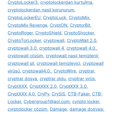
CryptoLocker3
,
cryptolockerdan kurtulma
,
cryptolockerdan nasil korunurum
,
CryptoLockerEU
,
CryptoLuck
,
CryptoMix
,
CryptoMix Revenge
,
CryptON
,
CryptorBit
,
CryptoRoger
,
CryptoShield
,
CryptoShocker
,
CryptoTorLocker
,
cryptowall
,
CryptoWall 2.0
,
cryptowall 3.0
,
cryptowall 4
,
cryptowall 4.0.
,
cryptowall çözüm
,
cryptowall nasıl temizlenir
,
cryptowall sil
,
cryptowall temizleyici
,
cryptowall
virüsü
,
cryptowall4.0.
,
CryptoWire
,
cryptrar
,
cryptrar dosya
,
cryptrar oldu
,
cryptrar virüs
,
CryptXXX
,
CryptXXX 2.0
,
CryptXXX 3.0
,
CryptXXX 4.0
,
CryPy
,
CrySiS
,
CTB-Faker
,
CTB-
Locker
,
Cybergroup1@aol.com
,
cyripto locker
,
cyrptolocker çözüm
,
Damage
,
damage dosyası
,