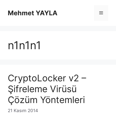
İçeriğe
atla
Mehmet YAYLA
Menü
n1n1n1
CryptoLocker v2 –
Şifreleme Virüsü
Çözüm Yöntemleri
21 Kasım 2014