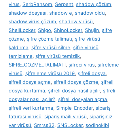
virus
,
SerbRansom
,
Serpent
,
shadow çözüm
,
shadow dosyası
,
shadow e
,
shadow oldu
,
shadow virüs çözüm
,
shadow virüsü
,
ShellLocker
,
Shigo
,
ShinoLocker
,
Shujin
,
şifre
çözme
,
şifre çözme talimatı
,
şifre virüsü
kaldırma
,
şifre virüsü silme
,
şifre virüsü
temizleme
,
şifre virüsü temizlik
,
SIFRE_COZME_TALIMATI
,
şifreci virüs
,
şifreleme
virüsü
,
şifreleme virüsü 2019
,
şifreli dosya
,
şifreli dosya açma
,
şifreli dosya çözme
,
şifreli
dosya kurtarma
,
şifreli dosya nasıl açılır
,
şifreli
dosyalar nasıl açılır?
,
şifreli dosyaları açma
,
şifreli veri kurtarma
,
Simple_Encoder
,
sipariş
faturası virüsü
,
sipariş maili virüsü
,
siparişiniz
var virüsü
,
Smrss32
,
SNSLocker
,
sodinokibi