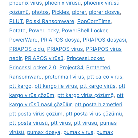
phoenix virus
,
phoenix virüsü
,
phoenix virüsü
çözümü
,
photos
,
Pickles
,
plorer
,
plorer dosya
,
PLUT
,
Polski Ransomware
,
PopCornTime
,
Potato
,
PowerLocky
,
PowerShell Locker
,
PowerWare
,
PRIAPOS dosya
,
PRIAPOS dosyası
,
PRIAPOS oldu
,
PRIAPOS virus
,
PRIAPOS virüs
nedir
,
PRIAPOS virüsü
,
PrincessLocker
,
PrincessLocker 2.0
,
Project34
,
Protected
Ransomware
,
protonmail virus
,
ptt carco virus
,
ptt kargo
,
ptt kargo ile virüs
,
ptt kargo virüs
,
ptt
kargo virüs çözüm
,
ptt kargo virüs çözümğ
,
ptt
kargo virüsü nasıl çözülür
,
ptt posta hizmetleri
,
ptt posta virüs çözüm
,
ptt posta virus çözümü
,
ptt posta virüsü
,
ptt virüs
,
ptt virüsü
,
pumas
virüsü
,
pumax dosya
,
pumax virus
,
pumax