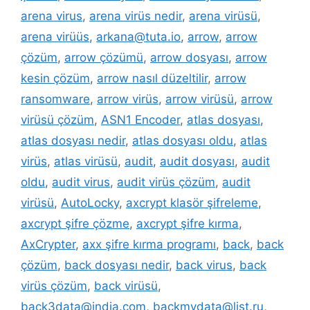
arena virus
,
arena virüs nedir
,
arena virüsü
,
arena virüüs
,
arkana@tuta.io
,
arrow
,
arrow
çözüm
,
arrow çözümü
,
arrow dosyası
,
arrow
kesin çözüm
,
arrow nasıl düzeltilir
,
arrow
ransomware
,
arrow virüs
,
arrow virüsü
,
arrow
virüsü çözüm
,
ASN1 Encoder
,
atlas dosyası
,
atlas dosyası nedir
,
atlas dosyası oldu
,
atlas
virüs
,
atlas virüsü
,
audit
,
audit dosyası
,
audit
oldu
,
audit virus
,
audit virüs çözüm
,
audit
virüsü
,
AutoLocky
,
axcrypt klasör şifreleme
,
axcrypt şifre çözme
,
axcrypt şifre kırma
,
AxCrypter
,
axx şifre kırma programı
,
back
,
back
çözüm
,
back dosyası nedir
,
back virus
,
back
virüs çözüm
,
back virüsü
,
back3data@india.com
,
backmydata@list.ru
,