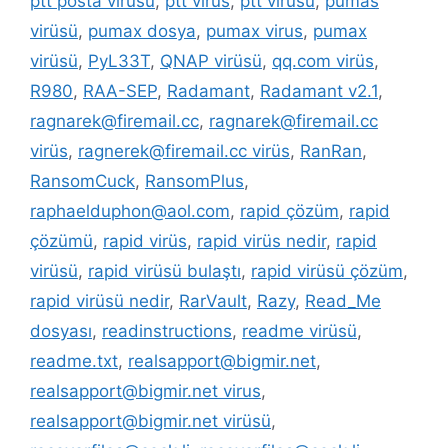
ptt posta virüsü
,
ptt virüs
,
ptt virüsü
,
pumas
virüsü
,
pumax dosya
,
pumax virus
,
pumax
virüsü
,
PyL33T
,
QNAP virüsü
,
qq.com virüs
,
R980
,
RAA-SEP
,
Radamant
,
Radamant v2.1
,
ragnarek@firemail.cc
,
ragnarek@firemail.cc
virüs
,
ragnerek@firemail.cc virüs
,
RanRan
,
RansomCuck
,
RansomPlus
,
raphaelduphon@aol.com
,
rapid çözüm
,
rapid
çözümü
,
rapid virüs
,
rapid virüs nedir
,
rapid
virüsü
,
rapid virüsü bulaştı
,
rapid virüsü çözüm
,
rapid virüsü nedir
,
RarVault
,
Razy
,
Read_Me
dosyası
,
readinstructions
,
readme virüsü
,
readme.txt
,
realsapport@bigmir.net
,
realsapport@bigmir.net virus
,
realsapport@bigmir.net virüsü
,