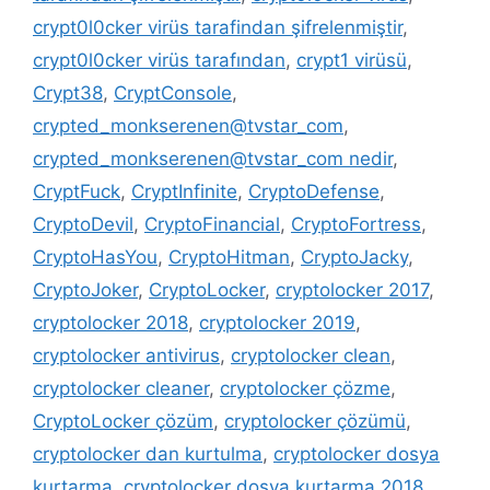
crypt0l0cker virüs tarafindan şifrelenmiştir
,
crypt0l0cker virüs tarafından
,
crypt1 virüsü
,
Crypt38
,
CryptConsole
,
crypted_monkserenen@tvstar_com
,
crypted_monkserenen@tvstar_com nedir
,
CryptFuck
,
CryptInfinite
,
CryptoDefense
,
CryptoDevil
,
CryptoFinancial
,
CryptoFortress
,
CryptoHasYou
,
CryptoHitman
,
CryptoJacky
,
CryptoJoker
,
CryptoLocker
,
cryptolocker 2017
,
cryptolocker 2018
,
cryptolocker 2019
,
cryptolocker antivirus
,
cryptolocker clean
,
cryptolocker cleaner
,
cryptolocker çözme
,
CryptoLocker çözüm
,
cryptolocker çözümü
,
cryptolocker dan kurtulma
,
cryptolocker dosya
kurtarma
,
cryptolocker dosya kurtarma 2018
,