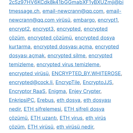
2cSz97HV6KCdk8k41bGGmabXF1yBXUZmji@bi
tmessage.ch
,
email-newcrann@qq.com
,
email-
newcrann@qq.com virüsü
,
embargo
,
encrypt1
,
encrypt2
,
encrypt3
,
encrypted
,
encrypted
çözüm
,
encrypted çözümü
,
encrypted dosya
kurtarma
,
encrypted dosyası açma
,
encrypted
dosyası açmak
,
encrypted silme
,
encrypted
temizleme
,
encrypted virus temizleme
,
encrypted virüsü
,
ENCRYPTED_BY.WHITEROSE
,
encrypted@cock.li
,
EncrypTile
,
EncryptoJJS
,
Encryptor RaaS
,
Enigma
,
Enjey Crypter
,
EnkripsiPC
,
Erebus
,
eth dosya
,
eth dosyası
nedir
,
ETH şifrelemesi
,
ETH şifreli dosya
çözümü
,
ETH uzantı
,
ETH virus
,
eth virüs
çözüm
,
ETH virüsü
,
eth virüsü nedir
,