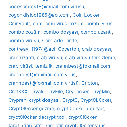
codescodes18@gmail.com virüsü
,
cogonkilsloc1985@aol.com
,
Coin Locker
,
CoinVault
,
com
,
com virüs çözüm
,
combi virus
,
combo çözüm
,
combo dosyası
,
combo uzantı
,
combo virüsü
,
Comrade Circle
,
contreavilli1974@aol
,
Coverton
,
crab dosyası
,
crab uzantı
,
crab virüsü
,
crab virüsü temizleme
,
crab virüsü temizlik
,
crannbest@foxmail.com
,
crannbest@foxmail.com virüs
,
crannbest@foxmail.com virüsü
,
Cripton
,
CrptXXX
,
Cryakl
,
CryFile
,
CryLocker
,
CrypMic
,
Crypren
,
crypt dosyası
,
Crypt0
,
Crypt0L0cker
,
Crypt0l0cker çözme
,
crypt0l0cker decrypt
,
crypt0l0cker decrypt tool
,
crypt0l0cker
tarafından şifrelenmiştir
,
crypt0l0cker virus
,