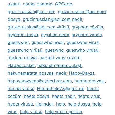
uzantı
,
görsel onarma
,
GPCode
,
gruzinrussian@aol.com
,
gruzinrussian@aol.com
dosya
,
gruzinrussian@aol.com nedir
,
gruzinrussian@aol.com virüsü
,
gryphon çözüm
,
gryphon dosya
,
gryphon nedir
,
gryphon virüsü
,
guesswho
,
guesswho nedir
,
guesswho virus
,
guesswho virüsü
,
gueswho
,
gueswho virüsü
,
hacked dosya
,
hacked virüs çözüm
,
HadesLocker
,
hakunamatata bulaştı
,
hakunamatata dosyası nedir
,
HappyDayzz
,
happynewyear@cyberfear.com
,
harma dosyası
,
harma virüsü
,
Harmahelp73@gmx.de
,
heets
çözüm
,
heets dosya
,
heets nedir
,
heets virüs
,
heets virüsü
,
Heimdall
,
help
,
help dosya
,
help
virus
,
help virüsü
,
help virüsü çözüm
,