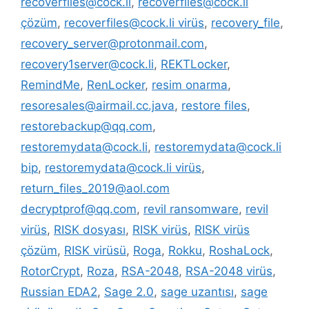
recoverfiles@cock.li
,
recoverfiles@cock.li
çözüm
,
recoverfiles@cock.li virüs
,
recovery_file
,
recovery_server@protonmail.com
,
recovery1server@cock.li
,
REKTLocker
,
RemindMe
,
RenLocker
,
resim onarma
,
resoresales@airmail.cc.java
,
restore files
,
restorebackup@qq.com
,
restoremydata@cock.li
,
restoremydata@cock.li
bip
,
restoremydata@cock.li virüs
,
return_files_2019@aol.com
decryptprof@qq.com
,
revil ransomware
,
revil
virüs
,
RISK dosyası
,
RISK virüs
,
RISK virüs
çözüm
,
RISK virüsü
,
Roga
,
Rokku
,
RoshaLock
,
RotorCrypt
,
Roza
,
RSA-2048
,
RSA-2048 virüs
,
Russian EDA2
,
Sage 2.0
,
sage uzantısı
,
sage