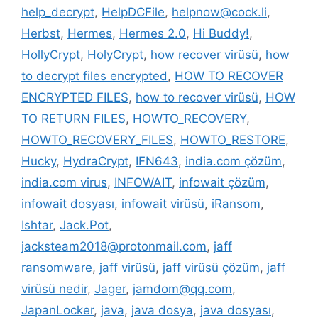
help_decrypt
,
HelpDCFile
,
helpnow@cock.li
,
Herbst
,
Hermes
,
Hermes 2.0
,
Hi Buddy!
,
HollyCrypt
,
HolyCrypt
,
how recover virüsü
,
how
to decrypt files encrypted
,
HOW TO RECOVER
ENCRYPTED FILES
,
how to recover virüsü
,
HOW
TO RETURN FILES
,
HOWTO_RECOVERY
,
HOWTO_RECOVERY_FILES
,
HOWTO_RESTORE
,
Hucky
,
HydraCrypt
,
IFN643
,
india.com çözüm
,
india.com virus
,
INFOWAIT
,
infowait çözüm
,
infowait dosyası
,
infowait virüsü
,
iRansom
,
Ishtar
,
Jack.Pot
,
jacksteam2018@protonmail.com
,
jaff
ransomware
,
jaff virüsü
,
jaff virüsü çözüm
,
jaff
virüsü nedir
,
Jager
,
jamdom@qq.com
,
JapanLocker
,
java
,
java dosya
,
java dosyası
,