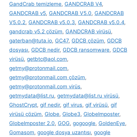
GandCrab temizleme
,
GANDCRAB V4
,
GANDCRAB v5
,
GANDCRAB V5.0
,
GANDCRAB
V5.0.2
,
GANDCRAB v5.0.3
,
GANDCRAB v5.0.4
,
gandcrab v5.2 çözüm
,
GANDCRAB virüsü
,
gaterban@tuta.io
,
GC47
,
GDCB çözüm
,
GDCB
dosyası
,
GDCB nedir
,
GDCB ransomware
,
GDCB
virüsü
,
getbtc@aol.com
,
getmy@protonmail.com
,
getmy@protonmail.com çözüm
,
getmy@protonmail.com virüs
,
getmydata@list.ru
,
getmydata@list.ru virüsü
,
GhostCrypt
,
gif nedir
,
gif virus
,
gif virüsü
,
gif
virüsü çözüm
,
Globe
,
Globe3
,
GlobeImposter
,
GlobeImposter 2.0
,
GOG
,
gogoogle
,
GoldenEye
,
Gomasom
,
google dosya uzantısı
,
google