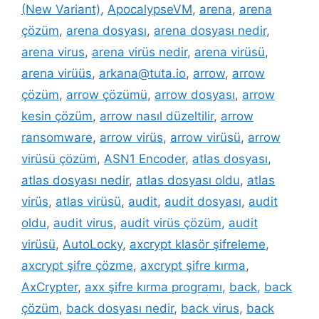
(New Variant)
,
ApocalypseVM
,
arena
,
arena
çözüm
,
arena dosyası
,
arena dosyası nedir
,
arena virus
,
arena virüs nedir
,
arena virüsü
,
arena virüüs
,
arkana@tuta.io
,
arrow
,
arrow
çözüm
,
arrow çözümü
,
arrow dosyası
,
arrow
kesin çözüm
,
arrow nasıl düzeltilir
,
arrow
ransomware
,
arrow virüs
,
arrow virüsü
,
arrow
virüsü çözüm
,
ASN1 Encoder
,
atlas dosyası
,
atlas dosyası nedir
,
atlas dosyası oldu
,
atlas
virüs
,
atlas virüsü
,
audit
,
audit dosyası
,
audit
oldu
,
audit virus
,
audit virüs çözüm
,
audit
virüsü
,
AutoLocky
,
axcrypt klasör şifreleme
,
axcrypt şifre çözme
,
axcrypt şifre kırma
,
AxCrypter
,
axx şifre kırma programı
,
back
,
back
çözüm
,
back dosyası nedir
,
back virus
,
back