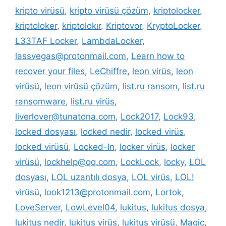
kripto virüsü
,
kripto virüsü çözüm
,
kriptolocker
,
kriptoloker
,
kriptolokır
,
Kriptovor
,
KryptoLocker
,
L33TAF Locker
,
LambdaLocker
,
lassvegas@protonmail.com
,
Learn how to
recover your files
,
LeChiffre
,
leon virüs
,
leon
virüsü
,
leon virüsü çözüm
,
list.ru ransom
,
list.ru
ransomware
,
list.ru virüs
,
liverlover@tunatona.com
,
Lock2017
,
Lock93
,
locked dosyası
,
locked nedir
,
locked virüs
,
locked virüsü
,
Locked-In
,
locker virüs
,
locker
virüsü
,
lockhelp@qq.com
,
LockLock
,
locky
,
LOL
dosyası
,
LOL uzantılı dosya
,
LOL virüs
,
LOL!
virüsü
,
look1213@protonmail.com
,
Lortok
,
LoveServer
,
LowLevel04
,
lukitus
,
lukitus dosya
,
lukitus nedir
,
lukitus virüs
,
lukitus virüsü
,
Magic
,