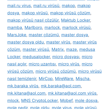
mail.ru virus
,
mail.ru virüsü
,
makop
,
makop
dosya
,
makop virüsü
,
makop virüsü çözüm
,
makop virüsü nasıl çözülür
,
Maktub Locker
,
mamba
,
Marlboro
,
marlock
,
marlock virüsü
,
MarsJoke
,
master çözümü
,
master dosya
,
master dosya oldu
,
master virüs
,
master virüs
çözüm
,
master virüsü
,
Matrix
,
maze
,
medusa
Locker
,
medusalocker
,
micro dosyası
,
micro
nasıl açılır
,
micro uzantısı
,
micro virüs
,
micro
virüsü çözüm
,
micro virüsü çözümü
,
micro virüsü
nasıl temizlenir
,
MirCop
,
MireWare
,
Mischa
,
mk.baraka virüs
,
mk.baraka@aol.com
,
mk.kitana@aol.com
,
mk.kitana@aol.com virüs
,
mlock
,
MNS CryptoLocker
,
Mobef
,
mole dosya
,
mole nedir
,
mole oldu
,
mole virus
,
mole virüsü
,