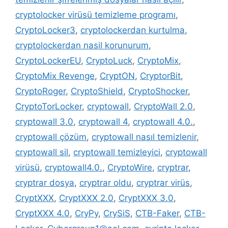
cryptolocker virüsü temizleme programı
,
CryptoLocker3
,
cryptolockerdan kurtulma
,
cryptolockerdan nasil korunurum
,
CryptoLockerEU
,
CryptoLuck
,
CryptoMix
,
CryptoMix Revenge
,
CryptON
,
CryptorBit
,
CryptoRoger
,
CryptoShield
,
CryptoShocker
,
CryptoTorLocker
,
cryptowall
,
CryptoWall 2.0
,
cryptowall 3.0
,
cryptowall 4
,
cryptowall 4.0.
,
cryptowall çözüm
,
cryptowall nasıl temizlenir
,
cryptowall sil
,
cryptowall temizleyici
,
cryptowall
virüsü
,
cryptowall4.0.
,
CryptoWire
,
cryptrar
,
cryptrar dosya
,
cryptrar oldu
,
cryptrar virüs
,
CryptXXX
,
CryptXXX 2.0
,
CryptXXX 3.0
,
CryptXXX 4.0
,
CryPy
,
CrySiS
,
CTB-Faker
,
CTB-