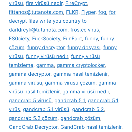
virüsü
,
fire virüsü nedir
,
FireCrypt
,
fittanos@tutanota.com
,
FLKR
,
Flyper
,
fog
,
for
decrypt files write you country to
darldreyk@tutanota.com
,
fros.cc virüs
,
FS0ciety
,
FuckSociety
,
FunFact
,
funny
,
funny
çözüm
,
funny decryptor
,
funny dosyası
,
funny
virüsü
,
funny virüsü nedir
,
funny virüsü
temizleme
,
gamma
,
gamma cryptolocker
,
gamma decryptor
,
gamma nasıl temizlenir
,
gamma virüsü
,
gamma virüsü çözüm
,
gamma
virüsü nasıl temizlenir
,
gamma virüsü nedir
,
gandcrab 5 virüsü
,
gandcrab 5.1
,
gandcrab 5.1
virüs
,
gandcrab 5.1 virüsü
,
gandcrab 5.2
,
gandcrab 5.2 çözüm
,
gandcrab çözüm
,
GandCrab Decryptor
,
GandCrab nasıl temizlenir
,