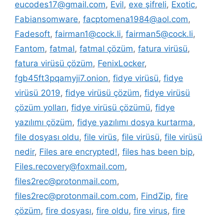
eucodes17@gmail.com
,
Evil
,
exe şifreli
,
Exotic
,
Fabiansomware
,
facptomena1984@aol.com
,
Fadesoft
,
fairman1@cock.li
,
fairman5@cock.li
,
Fantom
,
fatmal
,
fatmal çözüm
,
fatura virüsü
,
fatura virüsü çözüm
,
FenixLocker
,
fgb45ft3pqamyji7.onion
,
fidye virüsü
,
fidye
virüsü 2019
,
fidye virüsü çözüm
,
fidye virüsü
çözüm yolları
,
fidye virüsü çözümü
,
fidye
yazılımı çözüm
,
fidye yazılımı dosya kurtarma
,
file dosyası oldu
,
file virüs
,
file virüsü
,
file virüsü
nedir
,
Files are encrypted!
,
files has been bip
,
Files.recovery@foxmail.com
,
files2rec@protonmail.com
,
files2rec@protonmail.com.com
,
FindZip
,
fire
çözüm
,
fire dosyası
,
fire oldu
,
fire virus
,
fire