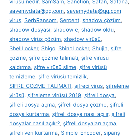
virüsü nedir
,
SamSam
,
Sanction
,
Satan
,
Satana
,
savemydata@qq.com
,
savemydata@qq.com
virus
,
SerbRansom
,
Serpent
,
shadow çözüm
,
shadow dosyası
,
shadow e
,
shadow oldu
,
shadow virüs çözüm
,
shadow virüsü
,
ShellLocker
,
Shigo
,
ShinoLocker
,
Shujin
,
şifre
çözme
,
şifre çözme talimatı
,
şifre virüsü
kaldırma
,
şifre virüsü silme
,
şifre virüsü
temizleme
,
şifre virüsü temizlik
,
SIFRE_COZME_TALIMATI
,
şifreci virüs
,
şifreleme
virüsü
,
şifreleme virüsü 2019
,
şifreli dosya
,
şifreli dosya açma
,
şifreli dosya çözme
,
şifreli
dosya kurtarma
,
şifreli dosya nasıl açılır
,
şifreli
dosyalar nasıl açılır?
,
şifreli dosyaları açma
,
şifreli veri kurtarma
,
Simple_Encoder
,
sipariş