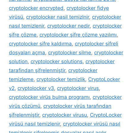
cryptolocker encrypted
,
cryptolocker fidye
virüsü
,
cryptolocker nasil temizlnir
,
cryptolocker
nasıl temizlenir
,
cryptolocker nedir
,
cryptolocker
şifre çözme
,
cryptolocker şifre çözme yazılımı
,
cryptolocker şifre kaldırma
,
cryptolocker şifreli
dosyaları açma
,
cryptolocker silme
,
cryptolocker
solution
,
cryptolocker solutions
,
cryptolocker
tarafindan şifrelenmiştir
,
cryptolocker
temizleme
,
cryptolocker temizlik
,
CryptoLocker
v2
,
cryptolocker v3
,
cryptolocker virus
,
cryptolocker virüs bulma programı
,
cryptolocker
virüs çözümü
,
cryptolocker virüs tarafından
şifrelenmiştir
,
cryptolocker virusu
,
CryptoLocker
virüsü nasıl temizlenir
,
cryptolocker virüsü nasıl
temizlenir şifrelenmiş dosyalar nasıl açılır
,