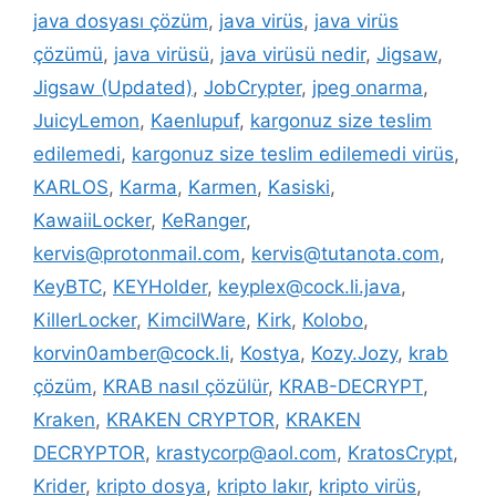
java dosyası çözüm
,
java virüs
,
java virüs
çözümü
,
java virüsü
,
java virüsü nedir
,
Jigsaw
,
Jigsaw (Updated)
,
JobCrypter
,
jpeg onarma
,
JuicyLemon
,
Kaenlupuf
,
kargonuz size teslim
edilemedi
,
kargonuz size teslim edilemedi virüs
,
KARLOS
,
Karma
,
Karmen
,
Kasiski
,
KawaiiLocker
,
KeRanger
,
kervis@protonmail.com
,
kervis@tutanota.com
,
KeyBTC
,
KEYHolder
,
keyplex@cock.li.java
,
KillerLocker
,
KimcilWare
,
Kirk
,
Kolobo
,
korvin0amber@cock.li
,
Kostya
,
Kozy.Jozy
,
krab
çözüm
,
KRAB nasıl çözülür
,
KRAB-DECRYPT
,
Kraken
,
KRAKEN CRYPTOR
,
KRAKEN
DECRYPTOR
,
krastycorp@aol.com
,
KratosCrypt
,
Krider
,
kripto dosya
,
kripto lakır
,
kripto virüs
,