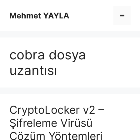
İçeriğe
atla
Mehmet YAYLA
Menü
cobra dosya
uzantısı
CryptoLocker v2 –
Şifreleme Virüsü
Çözüm Yöntemleri