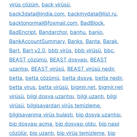
virüs çözüm
,
back virüsü
,
back3data@india.com
,
backmydata@list.ru
,
backtonormal@foxmail.com
,
BadBlock
,
BadEncript
,
Bandarchor
,
banhu
,
banjo
,
BankAccountSummary
,
Banks
,
Banta
,
Barak
,
Bart
,
Bart v2.0
,
bbb virüs
,
bbb virüsü
,
bbc
,
BEAST çözümü
,
BEAST dosyası
,
BEAST
uzantısı
,
BEAST virüsü
,
BEAST virüsü nedir
,
betta
,
betta çözümü
,
betta dosya
,
betta nedir
,
betta virus
,
betta virüsü
,
bigmir.net
,
bigmir.net
virüsü
,
bilgi dosya uzantısı
,
bilgi uzantı
,
bilgi
virüsü
,
bilgisayardan virüs temizleme
,
bilgisayarıma virüs bulaştı
,
bip dosya uzantısı
,
bip dosyası açma
,
bip dosyası oldu
,
bip nasıl
çözülür
,
bip uzantı
,
bip virüs temizleme
,
bip