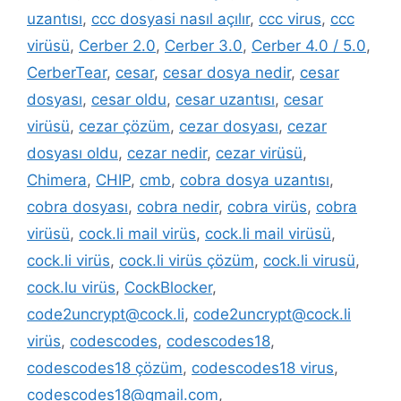
uzantısı
,
ccc dosyasi nasıl açılır
,
ccc virus
,
ccc
virüsü
,
Cerber 2.0
,
Cerber 3.0
,
Cerber 4.0 / 5.0
,
CerberTear
,
cesar
,
cesar dosya nedir
,
cesar
dosyası
,
cesar oldu
,
cesar uzantısı
,
cesar
virüsü
,
cezar çözüm
,
cezar dosyası
,
cezar
dosyası oldu
,
cezar nedir
,
cezar virüsü
,
Chimera
,
CHIP
,
cmb
,
cobra dosya uzantısı
,
cobra dosyası
,
cobra nedir
,
cobra virüs
,
cobra
virüsü
,
cock.li mail virüs
,
cock.li mail virüsü
,
cock.li virüs
,
cock.li virüs çözüm
,
cock.li virusü
,
cock.lu virüs
,
CockBlocker
,
code2uncrypt@cock.li
,
code2uncrypt@cock.li
virüs
,
codescodes
,
codescodes18
,
codescodes18 çözüm
,
codescodes18 virus
,
codescodes18@gmail.com
,