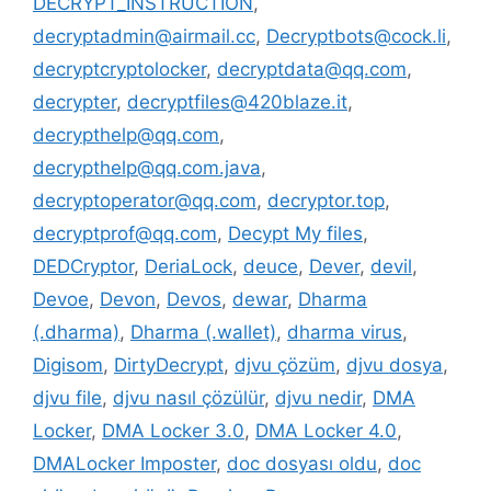
DECRYPT_INSTRUCTION
,
decryptadmin@airmail.cc
,
Decryptbots@cock.li
,
decryptcryptolocker
,
decryptdata@qq.com
,
decrypter
,
decryptfiles@420blaze.it
,
decrypthelp@qq.com
,
decrypthelp@qq.com.java
,
decryptoperator@qq.com
,
decryptor.top
,
decryptprof@qq.com
,
Decypt My files
,
DEDCryptor
,
DeriaLock
,
deuce
,
Dever
,
devil
,
Devoe
,
Devon
,
Devos
,
dewar
,
Dharma
(.dharma)
,
Dharma (.wallet)
,
dharma virus
,
Digisom
,
DirtyDecrypt
,
djvu çözüm
,
djvu dosya
,
djvu file
,
djvu nasıl çözülür
,
djvu nedir
,
DMA
Locker
,
DMA Locker 3.0
,
DMA Locker 4.0
,
DMALocker Imposter
,
doc dosyası oldu
,
doc