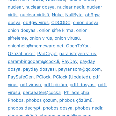
nuclear
,
nuclear dosya
,
nuclear nedir
,
nuclear
virüs
,
nuclear virüsü
,
Nuke
,
NullByte
,
ob9gw
dosya
,
ob9gw virüs
,
ODCODC
,
onion dosya
,
onion dosyası
,
onion şifre kırma
,
onion
şifreleme
,
onion virüs
,
onion virüsü
,
onionhelp@memeware.net
,
OpenToYou
,
OzozaLocker
,
PadCrypt
,
para isteyen virüs
,
parambingobam@cock.li
,
PayDay
,
payday
dosya
,
payday dosyası
,
payransom@qq.com
,
PaySafeGen
,
PClock
,
PClock (Updated)
,
pdf
virus
,
pdf virüsü
,
pdff çözüm
,
pdff dosyası
,
pdff
virüsü
,
percreater@cock.li
,
Philadelphia
,
Phobos
,
phobos çözüm
,
phobos çözümü
,
phobos decrypt
,
phobos dosya
,
phobos nedir
,
phobos virüsü
,
phobos.encrypt@qq.com
,