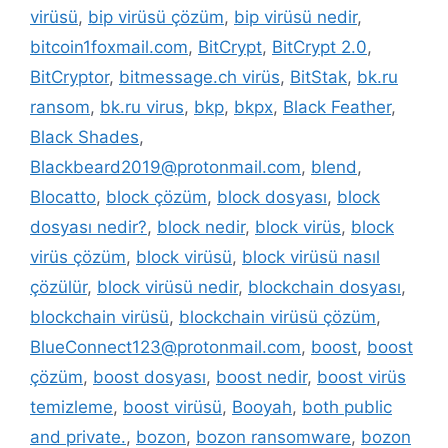
virüsü
,
bip virüsü çözüm
,
bip virüsü nedir
,
bitcoin1foxmail.com
,
BitCrypt
,
BitCrypt 2.0
,
BitCryptor
,
bitmessage.ch virüs
,
BitStak
,
bk.ru
ransom
,
bk.ru virus
,
bkp
,
bkpx
,
Black Feather
,
Black Shades
,
Blackbeard2019@protonmail.com
,
blend
,
Blocatto
,
block çözüm
,
block dosyası
,
block
dosyası nedir?
,
block nedir
,
block virüs
,
block
virüs çözüm
,
block virüsü
,
block virüsü nasıl
çözülür
,
block virüsü nedir
,
blockchain dosyası
,
blockchain virüsü
,
blockchain virüsü çözüm
,
BlueConnect123@protonmail.com
,
boost
,
boost
çözüm
,
boost dosyası
,
boost nedir
,
boost virüs
temizleme
,
boost virüsü
,
Booyah
,
both public
and private.
,
bozon
,
bozon ransomware
,
bozon