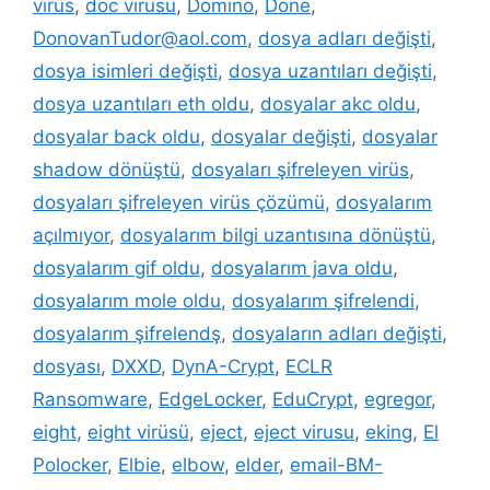
virüs
,
doc virüsü
,
Domino
,
Done
,
DonovanTudor@aol.com
,
dosya adları değişti
,
dosya isimleri değişti
,
dosya uzantıları değişti
,
dosya uzantıları eth oldu
,
dosyalar akc oldu
,
dosyalar back oldu
,
dosyalar değişti
,
dosyalar
shadow dönüştü
,
dosyaları şifreleyen virüs
,
dosyaları şifreleyen virüs çözümü
,
dosyalarım
açılmıyor
,
dosyalarım bilgi uzantısına dönüştü
,
dosyalarım gif oldu
,
dosyalarım java oldu
,
dosyalarım mole oldu
,
dosyalarım şifrelendi
,
dosyalarım şifrelendş
,
dosyaların adları değişti
,
dosyası
,
DXXD
,
DynA-Crypt
,
ECLR
Ransomware
,
EdgeLocker
,
EduCrypt
,
egregor
,
eight
,
eight virüsü
,
eject
,
eject virusu
,
eking
,
El
Polocker
,
Elbie
,
elbow
,
elder
,
email-BM-