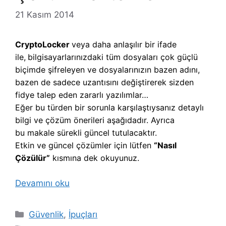
21 Kasım 2014
CryptoLocker
veya daha anlaşılır bir ifade
ile,
b
ilgisayarlarınızdaki tüm dosyaları çok güçlü
biçimde şifreleyen ve dosyalarınızın bazen adını,
bazen de sadece uzantısını değiştirerek sizden
fidye talep eden zararlı yazılımlar…
Eğer bu türden bir sorunla karşılaştıysanız detaylı
bilgi ve çözüm önerileri aşağıdadır. Ayrıca
bu makale sürekli güncel tutulacaktır.
Etkin ve güncel çözümler için lütfen
“Nasıl
Çözülür”
kısmına dek okuyunuz.
Devamını oku
Kategoriler
Güvenlik
,
İpuçları