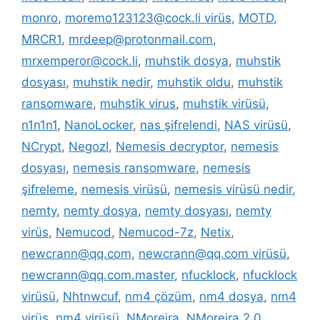
monro
,
moremo123123@cock.li virüs
,
MOTD
,
MRCR1
,
mrdeep@protonmail.com
,
mrxemperor@cock.li
,
muhstik dosya
,
muhstik
dosyası
,
muhstik nedir
,
muhstik oldu
,
muhstik
ransomware
,
muhstik virus
,
muhstik virüsü
,
n1n1n1
,
NanoLocker
,
nas şifrelendi
,
NAS virüsü
,
NCrypt
,
NegozI
,
Nemesis decryptor
,
nemesis
dosyası
,
nemesis ransomware
,
nemesis
şifreleme
,
nemesis virüsü
,
nemesis virüsü nedir
,
nemty
,
nemty dosya
,
nemty dosyası
,
nemty
virüs
,
Nemucod
,
Nemucod-7z
,
Netix
,
newcrann@qq.com
,
newcrann@qq.com virüsü
,
newcrann@qq.com.master
,
nfucklock
,
nfucklock
virüsü
,
Nhtnwcuf
,
nm4 çözüm
,
nm4 dosya
,
nm4
virüs
,
nm4 virüsü
,
NMoreira
,
NMoreira 2.0
,