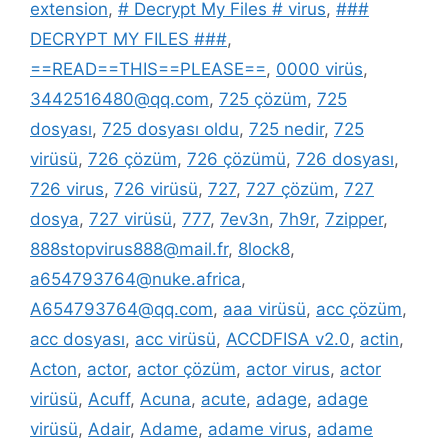
extension
,
# Decrypt My Files # virus
,
###
DECRYPT MY FILES ###
,
==READ==THIS==PLEASE==
,
0000 virüs
,
3442516480@qq.com
,
725 çözüm
,
725
dosyası
,
725 dosyası oldu
,
725 nedir
,
725
virüsü
,
726 çözüm
,
726 çözümü
,
726 dosyası
,
726 virus
,
726 virüsü
,
727
,
727 çözüm
,
727
dosya
,
727 virüsü
,
777
,
7ev3n
,
7h9r
,
7zipper
,
888stopvirus888@mail.fr
,
8lock8
,
a654793764@nuke.africa
,
A654793764@qq.com
,
aaa virüsü
,
acc çözüm
,
acc dosyası
,
acc virüsü
,
ACCDFISA v2.0
,
actin
,
Acton
,
actor
,
actor çözüm
,
actor virus
,
actor
virüsü
,
Acuff
,
Acuna
,
acute
,
adage
,
adage
virüsü
,
Adair
,
Adame
,
adame virus
,
adame