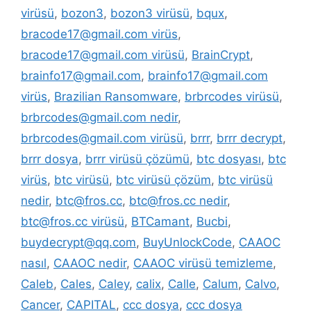
virüsü
,
bozon3
,
bozon3 virüsü
,
bqux
,
bracode17@gmail.com virüs
,
bracode17@gmail.com virüsü
,
BrainCrypt
,
brainfo17@gmail.com
,
brainfo17@gmail.com
virüs
,
Brazilian Ransomware
,
brbrcodes virüsü
,
brbrcodes@gmail.com nedir
,
brbrcodes@gmail.com virüsü
,
brrr
,
brrr decrypt
,
brrr dosya
,
brrr virüsü çözümü
,
btc dosyası
,
btc
virüs
,
btc virüsü
,
btc virüsü çözüm
,
btc virüsü
nedir
,
btc@fros.cc
,
btc@fros.cc nedir
,
btc@fros.cc virüsü
,
BTCamant
,
Bucbi
,
buydecrypt@qq.com
,
BuyUnlockCode
,
CAAOC
nasıl
,
CAAOC nedir
,
CAAOC virüsü temizleme
,
Caleb
,
Cales
,
Caley
,
calix
,
Calle
,
Calum
,
Calvo
,
Cancer
,
CAPITAL
,
ccc dosya
,
ccc dosya