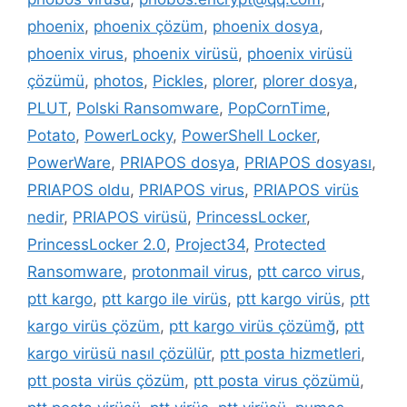
phoenix
,
phoenix çözüm
,
phoenix dosya
,
phoenix virus
,
phoenix virüsü
,
phoenix virüsü
çözümü
,
photos
,
Pickles
,
plorer
,
plorer dosya
,
PLUT
,
Polski Ransomware
,
PopCornTime
,
Potato
,
PowerLocky
,
PowerShell Locker
,
PowerWare
,
PRIAPOS dosya
,
PRIAPOS dosyası
,
PRIAPOS oldu
,
PRIAPOS virus
,
PRIAPOS virüs
nedir
,
PRIAPOS virüsü
,
PrincessLocker
,
PrincessLocker 2.0
,
Project34
,
Protected
Ransomware
,
protonmail virus
,
ptt carco virus
,
ptt kargo
,
ptt kargo ile virüs
,
ptt kargo virüs
,
ptt
kargo virüs çözüm
,
ptt kargo virüs çözümğ
,
ptt
kargo virüsü nasıl çözülür
,
ptt posta hizmetleri
,
ptt posta virüs çözüm
,
ptt posta virus çözümü
,