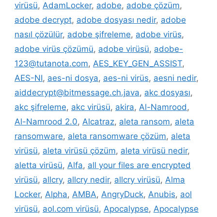
virüsü
,
AdamLocker
,
adobe
,
adobe çözüm
,
adobe decrypt
,
adobe dosyası nedir
,
adobe
nasıl çözülür
,
adobe şifreleme
,
adobe virüs
,
adobe virüs çözümü
,
adobe virüsü
,
adobe-
123@tutanota.com
,
AES_KEY_GEN_ASSIST
,
AES-NI
,
aes-ni dosya
,
aes-ni virüs
,
aesni nedir
,
aiddecrypt@bitmessage.ch.java
,
akc dosyası
,
akc şifreleme
,
akc virüsü
,
akira
,
Al-Namrood
,
Al-Namrood 2.0
,
Alcatraz
,
aleta ransom
,
aleta
ransomware
,
aleta ransomware çözüm
,
aleta
virüsü
,
aleta virüsü çözüm
,
aleta virüsü nedir
,
aletta virüsü
,
Alfa
,
all your files are encrypted
virüsü
,
allcry
,
allcry nedir
,
allcry virüsü
,
Alma
Locker
,
Alpha
,
AMBA
,
AngryDuck
,
Anubis
,
aol
virüsü
,
aol.com virüsü
,
Apocalypse
,
Apocalypse