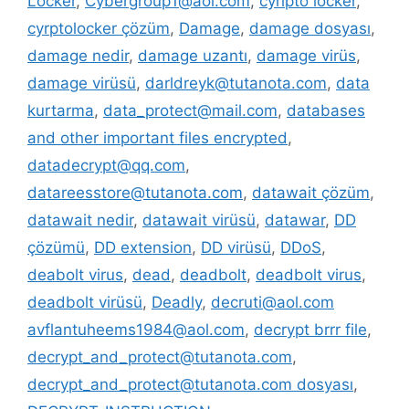
Locker
,
Cybergroup1@aol.com
,
cyripto locker
,
cyrptolocker çözüm
,
Damage
,
damage dosyası
,
damage nedir
,
damage uzantı
,
damage virüs
,
damage virüsü
,
darldreyk@tutanota.com
,
data
kurtarma
,
data_protect@mail.com
,
databases
and other important files encrypted
,
datadecrypt@qq.com
,
datareesstore@tutanota.com
,
datawait çözüm
,
datawait nedir
,
datawait virüsü
,
datawar
,
DD
çözümü
,
DD extension
,
DD virüsü
,
DDoS
,
deabolt virus
,
dead
,
deadbolt
,
deadbolt virus
,
deadbolt virüsü
,
Deadly
,
decruti@aol.com
avflantuheems1984@aol.com
,
decrypt brrr file
,
decrypt_and_protect@tutanota.com
,
decrypt_and_protect@tutanota.com dosyası
,