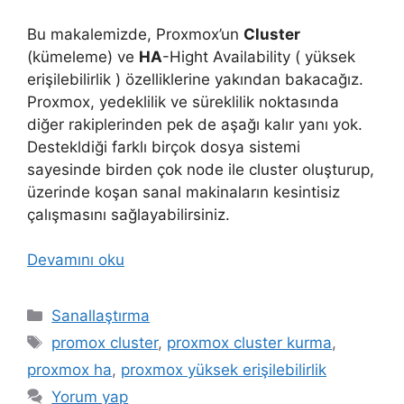
Bu makalemizde, Proxmox’un
Cluster
(kümeleme) ve
HA
-Hight Availability ( yüksek
erişilebilirlik ) özelliklerine yakından bakacağız.
Proxmox, yedeklilik ve süreklilik noktasında
diğer rakiplerinden pek de aşağı kalır yanı yok.
Destekldiği farklı birçok dosya sistemi
sayesinde birden çok node ile cluster oluşturup,
üzerinde koşan sanal makinaların kesintisiz
çalışmasını sağlayabilirsiniz.
Devamını oku
Kategoriler
Sanallaştırma
Etiketler
promox cluster
,
proxmox cluster kurma
,
proxmox ha
,
proxmox yüksek erişilebilirlik
Yorum yap