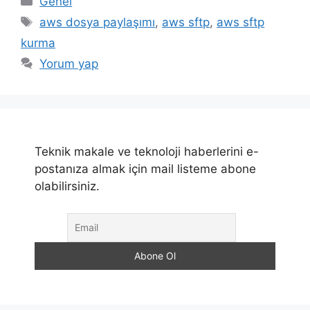
Genel
Etiketler
aws dosya paylaşımı
,
aws sftp
,
aws sftp
kurma
Yorum yap
Teknik makale ve teknoloji haberlerini e-
postanıza almak için mail listeme abone
olabilirsiniz.