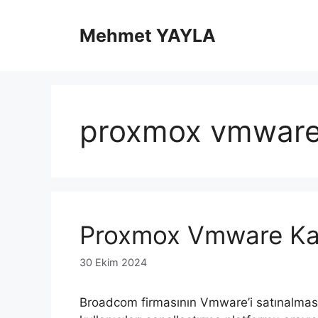
İçeriğe
atla
Mehmet YAYLA
proxmox vmwar
Proxmox Vmware Kar
30 Ekim 2024
Broadcom firmasının Vmware’i satınalması