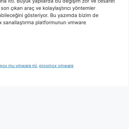
şına itti. Büyük yapılarda bu değişim zor ve cesaret
, son çıkan araç ve kolaylaştırıcı yöntemler
abileceğini gösteriyor. Bu yazımda bizim de
ox sanallaştırma platformunun vmware
mox mu vmware mi
,
proxmox vmware