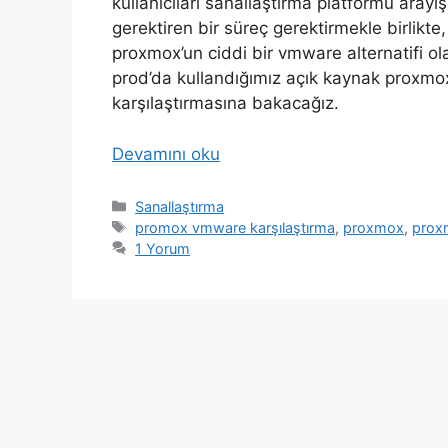
kullanıcıları sanallaştırma platformu arayı
gerektiren bir süreç gerektirmekle birlikte
proxmox’un ciddi bir vmware alternatifi ol
prod’da kullandığımız açık kaynak proxm
karşılaştırmasına bakacağız.
Devamını oku
Kategoriler
Sanallaştırma
Etiketler
promox vmware karşılaştırma
,
proxmox
,
prox
1 Yorum