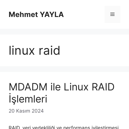
İçeriğe
atla
Mehmet YAYLA
Menü
linux raid
MDADM ile Linux RAID
İşlemleri
20 Kasım 2024
RAID, veri yedekliliği ve performans iyileştirmesi