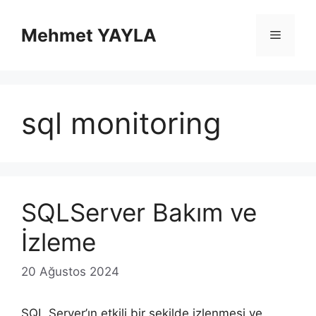
İçeriğe
atla
Mehmet YAYLA
Menü
sql monitoring
SQLServer Bakım ve
İzleme
20 Ağustos 2024
SQL Server’ın etkili bir şekilde izlenmesi ve