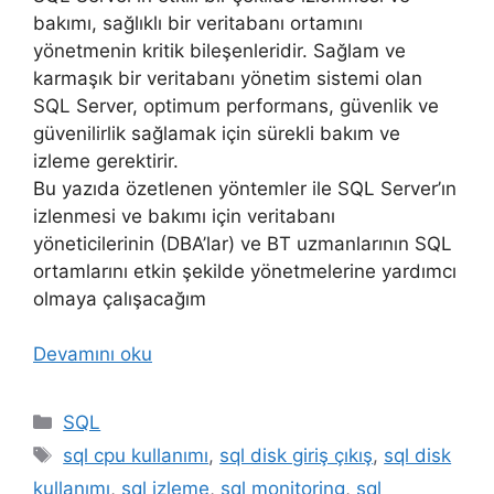
bakımı, sağlıklı bir veritabanı ortamını
yönetmenin kritik bileşenleridir. Sağlam ve
karmaşık bir veritabanı yönetim sistemi olan
SQL Server, optimum performans, güvenlik ve
güvenilirlik sağlamak için sürekli bakım ve
izleme gerektirir.
Bu yazıda özetlenen yöntemler ile SQL Server’ın
izlenmesi ve bakımı için veritabanı
yöneticilerinin (DBA’lar) ve BT uzmanlarının SQL
ortamlarını etkin şekilde yönetmelerine yardımcı
olmaya çalışacağım
Devamını oku
Kategoriler
SQL
Etiketler
sql cpu kullanımı
,
sql disk giriş çıkış
,
sql disk
kullanımı
,
sql izleme
,
sql monitoring
,
sql