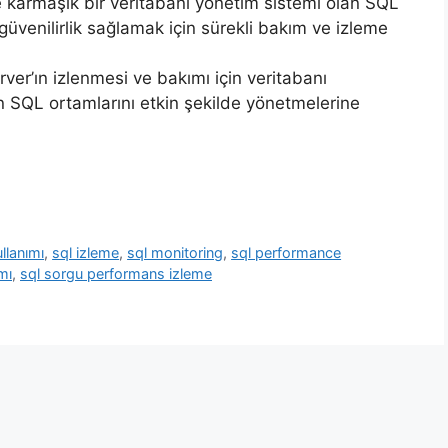
e karmaşık bir veritabanı yönetim sistemi olan SQL
üvenilirlik sağlamak için sürekli bakım ve izleme
er’ın izlenmesi ve bakımı için veritabanı
ın SQL ortamlarını etkin şekilde yönetmelerine
ullanımı
,
sql izleme
,
sql monitoring
,
sql performance
mı
,
sql sorgu performans izleme