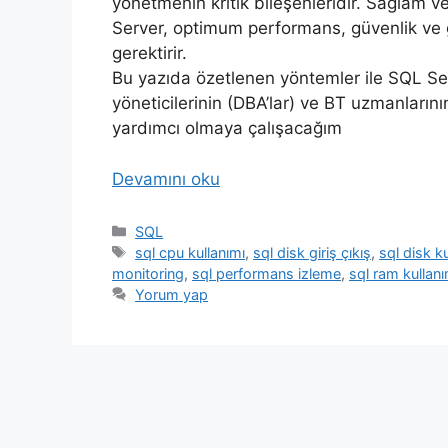
yönetmenin kritik bileşenleridir. Sağlam v
Server, optimum performans, güvenlik ve g
gerektirir.
Bu yazıda özetlenen yöntemler ile SQL Serv
yöneticilerinin (DBA’lar) ve BT uzmanların
yardımcı olmaya çalışacağım
Devamını oku
Kategoriler
SQL
Etiketler
sql cpu kullanımı
,
sql disk giriş çıkış
,
sql disk k
monitoring
,
sql performans izleme
,
sql ram kullanı
Yorum yap