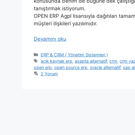
konusunda benim de bugüne dek çalıştığım
tanıştırmak istiyorum.
OPEN ERP Agpl lisansıyla dağıtılan tama
müşteri ilişkileri yazılımıdır.
Devamını oku
Kategoriler
ERP & CRM ( Yönetim Sistemleri )
Etiketler
açık kaynak erp
,
axapta alternatif
,
crm
,
crm yaz
open erp
,
open source erp
,
oracle alternatif
,
sap al
2 Yorum