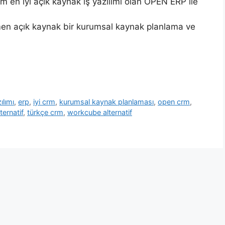
 en iyi açık kaynak iş yazılımı olan OPEN ERP ile
men açık kaynak bir kurumsal kaynak planlama ve
ılımı
,
erp
,
iyi crm
,
kurumsal kaynak planlaması
,
open crm
,
ternatif
,
türkçe crm
,
workcube alternatif