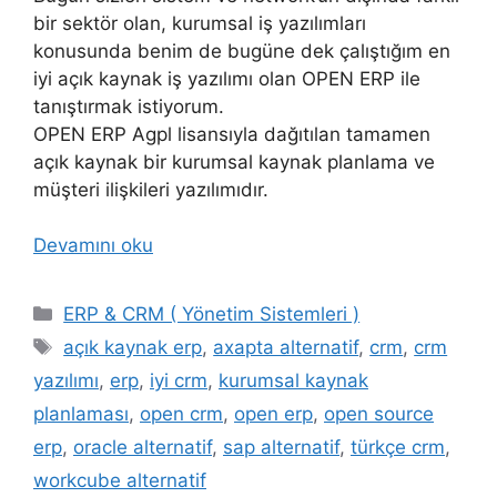
bir sektör olan, kurumsal iş yazılımları
konusunda benim de bugüne dek çalıştığım en
iyi açık kaynak iş yazılımı olan OPEN ERP ile
tanıştırmak istiyorum.
OPEN ERP Agpl lisansıyla dağıtılan tamamen
açık kaynak bir kurumsal kaynak planlama ve
müşteri ilişkileri yazılımıdır.
Devamını oku
Kategoriler
ERP & CRM ( Yönetim Sistemleri )
Etiketler
açık kaynak erp
,
axapta alternatif
,
crm
,
crm
yazılımı
,
erp
,
iyi crm
,
kurumsal kaynak
planlaması
,
open crm
,
open erp
,
open source
erp
,
oracle alternatif
,
sap alternatif
,
türkçe crm
,
workcube alternatif