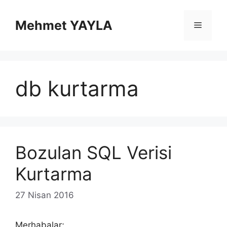
İçeriğe
atla
Mehmet YAYLA
Menü
db kurtarma
Bozulan SQL Verisi
Kurtarma
27 Nisan 2016
Merhabalar;