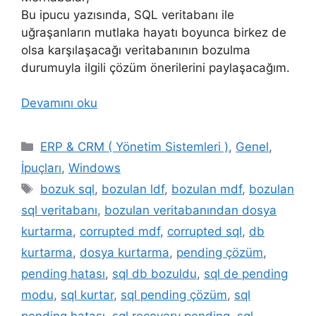
Bu ipucu yazısında, SQL veritabanı ile
uğraşanların mutlaka hayatı boyunca birkez de
olsa karşılaşacağı veritabanının bozulma
durumuyla ilgili çözüm önerilerini paylaşacağım.
Devamını oku
Kategoriler
ERP & CRM ( Yönetim Sistemleri )
,
Genel
,
İpuçları
,
Windows
Etiketler
bozuk sql
,
bozulan ldf
,
bozulan mdf
,
bozulan
sql veritabanı
,
bozulan veritabanından dosya
kurtarma
,
corrupted mdf
,
corrupted sql
,
db
kurtarma
,
dosya kurtarma
,
pending çözüm
,
pending hatası
,
sql db bozuldu
,
sql de pending
modu
,
sql kurtar
,
sql pending çözüm
,
sql