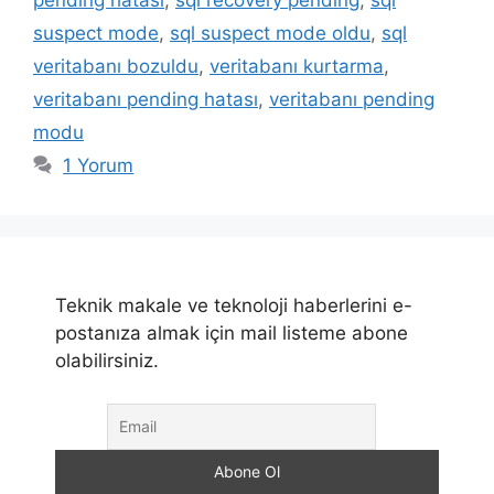
pending hatası
,
sql recovery pending
,
sql
suspect mode
,
sql suspect mode oldu
,
sql
veritabanı bozuldu
,
veritabanı kurtarma
,
veritabanı pending hatası
,
veritabanı pending
modu
1 Yorum
Teknik makale ve teknoloji haberlerini e-
postanıza almak için mail listeme abone
olabilirsiniz.