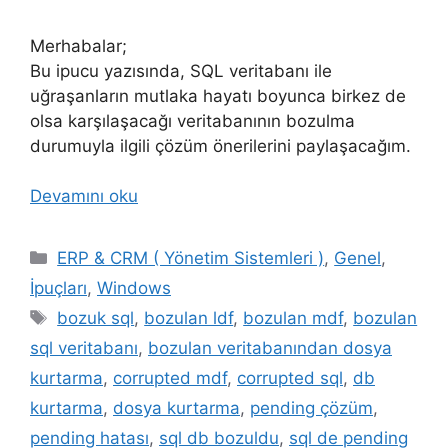
Merhabalar;
Bu ipucu yazısında, SQL veritabanı ile
uğraşanların mutlaka hayatı boyunca birkez de
olsa karşılaşacağı veritabanının bozulma
durumuyla ilgili çözüm önerilerini paylaşacağım.
Devamını oku
Kategoriler
ERP & CRM ( Yönetim Sistemleri )
,
Genel
,
İpuçları
,
Windows
Etiketler
bozuk sql
,
bozulan ldf
,
bozulan mdf
,
bozulan
sql veritabanı
,
bozulan veritabanından dosya
kurtarma
,
corrupted mdf
,
corrupted sql
,
db
kurtarma
,
dosya kurtarma
,
pending çözüm
,
pending hatası
,
sql db bozuldu
,
sql de pending