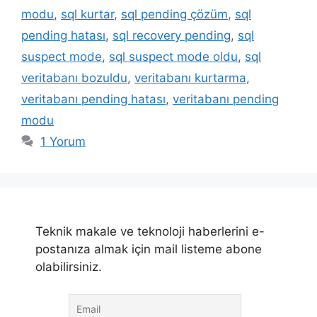
modu
,
sql kurtar
,
sql pending çözüm
,
sql
pending hatası
,
sql recovery pending
,
sql
suspect mode
,
sql suspect mode oldu
,
sql
veritabanı bozuldu
,
veritabanı kurtarma
,
veritabanı pending hatası
,
veritabanı pending
modu
1 Yorum
Teknik makale ve teknoloji haberlerini e-
postanıza almak için mail listeme abone
olabilirsiniz.