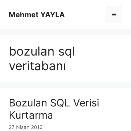
İçeriğe
atla
Mehmet YAYLA
Menü
bozulan sql
veritabanı
Bozulan SQL Verisi
Kurtarma
27 Nisan 2016