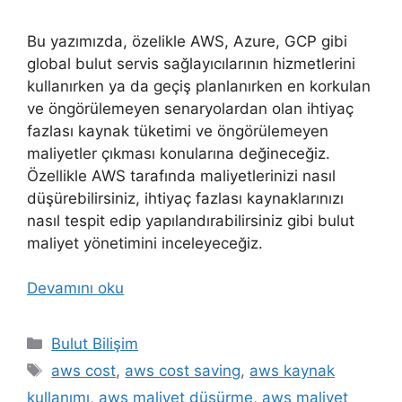
Bu yazımızda, özelikle AWS, Azure, GCP gibi
global bulut servis sağlayıcılarının hizmetlerini
kullanırken ya da geçiş planlanırken en korkulan
ve öngörülemeyen senaryolardan olan ihtiyaç
fazlası kaynak tüketimi ve öngörülemeyen
maliyetler çıkması konularına değineceğiz.
Özellikle AWS tarafında maliyetlerinizi nasıl
düşürebilirsiniz, ihtiyaç fazlası kaynaklarınızı
nasıl tespit edip yapılandırabilirsiniz gibi bulut
maliyet yönetimini inceleyeceğiz.
Devamını oku
Kategoriler
Bulut Bilişim
Etiketler
aws cost
,
aws cost saving
,
aws kaynak
kullanımı
,
aws maliyet düşürme
,
aws maliyet