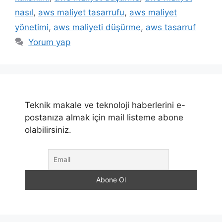
nasıl
,
aws maliyet tasarrufu
,
aws maliyet
yönetimi
,
aws maliyeti düşürme
,
aws tasarruf
Yorum yap
Teknik makale ve teknoloji haberlerini e-
postanıza almak için mail listeme abone
olabilirsiniz.