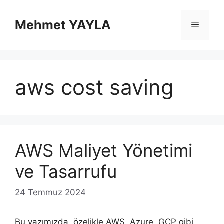
İçeriğe
atla
Mehmet YAYLA
Menü
aws cost saving
AWS Maliyet Yönetimi
ve Tasarrufu
24 Temmuz 2024
Bu yazımızda, özelikle AWS, Azure, GCP gibi