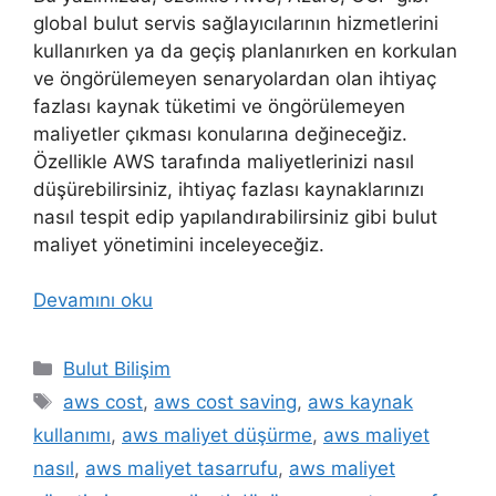
global bulut servis sağlayıcılarının hizmetlerini
kullanırken ya da geçiş planlanırken en korkulan
ve öngörülemeyen senaryolardan olan ihtiyaç
fazlası kaynak tüketimi ve öngörülemeyen
maliyetler çıkması konularına değineceğiz.
Özellikle AWS tarafında maliyetlerinizi nasıl
düşürebilirsiniz, ihtiyaç fazlası kaynaklarınızı
nasıl tespit edip yapılandırabilirsiniz gibi bulut
maliyet yönetimini inceleyeceğiz.
Devamını oku
Kategoriler
Bulut Bilişim
Etiketler
aws cost
,
aws cost saving
,
aws kaynak
kullanımı
,
aws maliyet düşürme
,
aws maliyet
nasıl
,
aws maliyet tasarrufu
,
aws maliyet