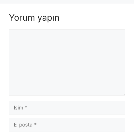
Yorum yapın
Yorum
İsim
E-
posta