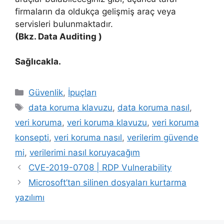
firmaların da oldukça gelişmiş araç veya
servisleri bulunmaktadır.
(Bkz. Data Auditing )
Sağlıcakla.
Kategoriler
Güvenlik
,
İpuçları
Etiketler
data koruma klavuzu
,
data koruma nasıl
,
veri koruma
,
veri koruma klavuzu
,
veri koruma
konsepti
,
veri koruma nasıl
,
verilerim güvende
mi
,
verilerimi nasıl koruyacağım
CVE-2019-0708 | RDP Vulnerability
Microsoft’tan silinen dosyaları kurtarma
yazılımı