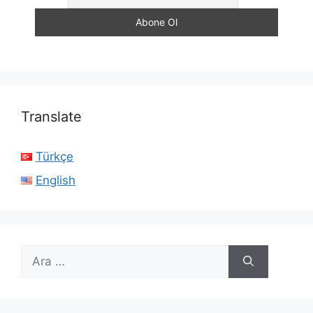
Translate
Türkçe
English
için
ara