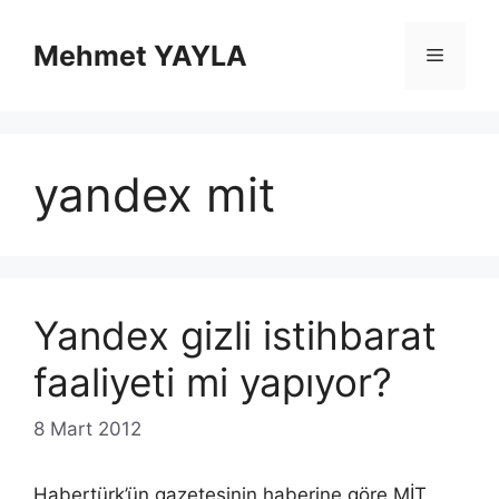
İçeriğe
atla
Mehmet YAYLA
Menü
yandex mit
Yandex gizli istihbarat
faaliyeti mi yapıyor?
8 Mart 2012
Habertürk’ün gazetesinin haberine göre MİT,