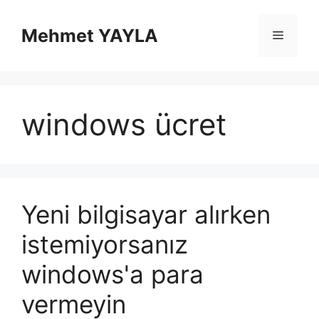
İçeriğe
atla
Mehmet YAYLA
Menü
windows ücret
Yeni bilgisayar alırken
istemiyorsanız
windows'a para
vermeyin