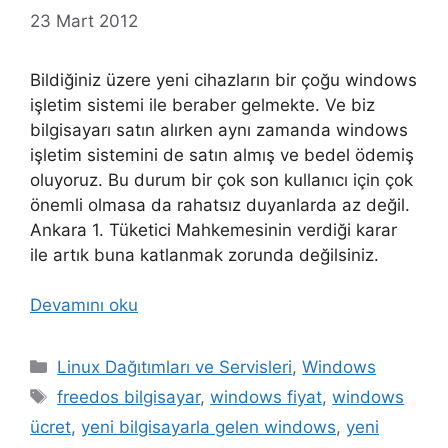
23 Mart 2012
Bildiğiniz üzere yeni cihazların bir çoğu windows
işletim sistemi ile beraber gelmekte. Ve biz
bilgisayarı satın alırken aynı zamanda windows
işletim sistemini de satın almış ve bedel ödemiş
oluyoruz. Bu durum bir çok son kullanıcı için çok
önemli olmasa da rahatsız duyanlarda az değil.
Ankara 1. Tüketici Mahkemesinin verdiği karar
ile artık buna katlanmak zorunda değilsiniz.
Devamını oku
Kategoriler
Linux Dağıtımları ve Servisleri
,
Windows
Etiketler
freedos bilgisayar
,
windows fiyat
,
windows
ücret
,
yeni bilgisayarla gelen windows
,
yeni