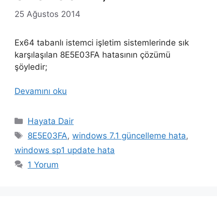
25 Ağustos 2014
Ex64 tabanlı istemci işletim sistemlerinde sık
karşılaşılan 8E5E03FA hatasının çözümü
şöyledir;
Devamını oku
Kategoriler
Hayata Dair
Etiketler
8E5E03FA
,
windows 7.1 güncelleme hata
,
windows sp1 update hata
1 Yorum