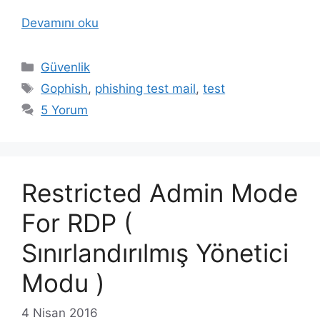
Devamını oku
Kategoriler
Güvenlik
Etiketler
Gophish
,
phishing test mail
,
test
5 Yorum
Restricted Admin Mode
For RDP (
Sınırlandırılmış Yönetici
Modu )
4 Nisan 2016