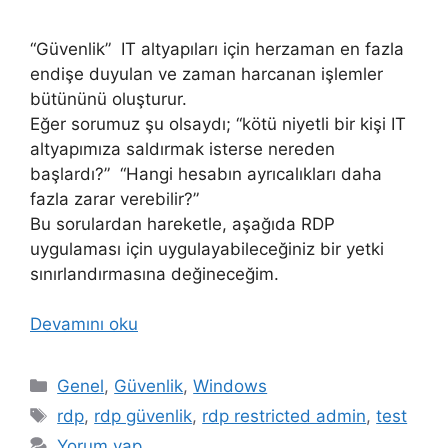
“Güvenlik” IT altyapıları için herzaman en fazla
endişe duyulan ve zaman harcanan işlemler
bütününü oluşturur.
Eğer sorumuz şu olsaydı; “kötü niyetli bir kişi IT
altyapımıza saldırmak isterse nereden
başlardı?” “Hangi hesabın ayrıcalıkları daha
fazla zarar verebilir?”
Bu sorulardan hareketle, aşağıda RDP
uygulaması için uygulayabileceğiniz bir yetki
sınırlandırmasına değineceğim.
Devamını oku
Kategoriler
Genel
,
Güvenlik
,
Windows
Etiketler
rdp
,
rdp güvenlik
,
rdp restricted admin
,
test
Yorum yap