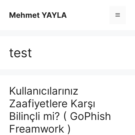
İçeriğe
atla
Mehmet YAYLA
Menü
test
Kullanıcılarınız
Zaafiyetlere Karşı
Bilinçli mi? ( GoPhish
Freamwork )