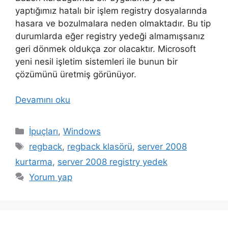
yaptığımız hatalı bir işlem registry dosyalarında
hasara ve bozulmalara neden olmaktadır. Bu tip
durumlarda eğer registry yedeği almamışsanız
geri dönmek oldukça zor olacaktır. Microsoft
yeni nesil işletim sistemleri ile bunun bir
çözümünü üretmiş görünüyor.
Devamını oku
Kategoriler
İpuçları
,
Windows
Etiketler
regback
,
regback klasörü
,
server 2008
kurtarma
,
server 2008 registry yedek
Yorum yap