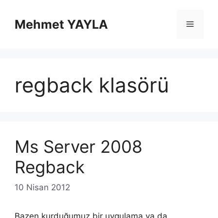
İçeriğe
atla
Mehmet YAYLA
Menü
regback klasörü
Ms Server 2008
Regback
10 Nisan 2012
Bazen kurduğumuz bir uygulama ya da