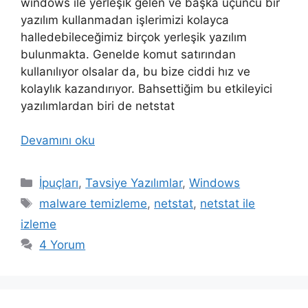
windows ile yerleşik gelen ve başka üçüncü bir
yazılım kullanmadan işlerimizi kolayca
halledebileceğimiz birçok yerleşik yazılım
bulunmakta. Genelde komut satırından
kullanılıyor olsalar da, bu bize ciddi hız ve
kolaylık kazandırıyor. Bahsettiğim bu etkileyici
yazılımlardan biri de netstat
Devamını oku
Kategoriler
İpuçları
,
Tavsiye Yazılımlar
,
Windows
Etiketler
malware temizleme
,
netstat
,
netstat ile
izleme
4 Yorum