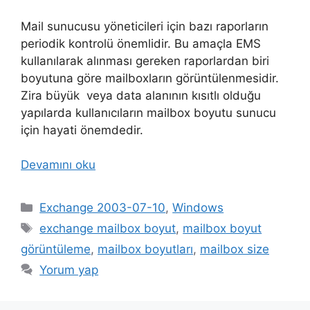
Mail sunucusu yöneticileri için bazı raporların
periodik kontrolü önemlidir. Bu amaçla EMS
kullanılarak alınması gereken raporlardan biri
boyutuna göre mailboxların görüntülenmesidir.
Zira büyük veya data alanının kısıtlı olduğu
yapılarda kullanıcıların mailbox boyutu sunucu
için hayati önemdedir.
Devamını oku
Kategoriler
Exchange 2003-07-10
,
Windows
Etiketler
exchange mailbox boyut
,
mailbox boyut
görüntüleme
,
mailbox boyutları
,
mailbox size
Yorum yap