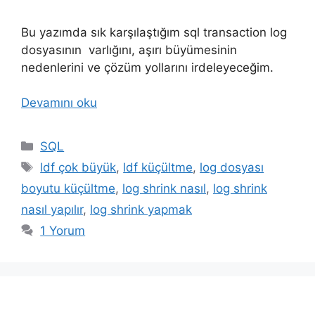
Bu yazımda sık karşılaştığım sql transaction log
dosyasının varlığını, aşırı büyümesinin
nedenlerini ve çözüm yollarını irdeleyeceğim.
Devamını oku
Kategoriler
SQL
Etiketler
ldf çok büyük
,
ldf küçültme
,
log dosyası
boyutu küçültme
,
log shrink nasıl
,
log shrink
nasıl yapılır
,
log shrink yapmak
1 Yorum