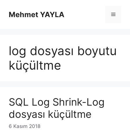
İçeriğe
atla
Mehmet YAYLA
Menü
log dosyası boyutu
küçültme
SQL Log Shrink-Log
dosyası küçültme
6 Kasım 2018