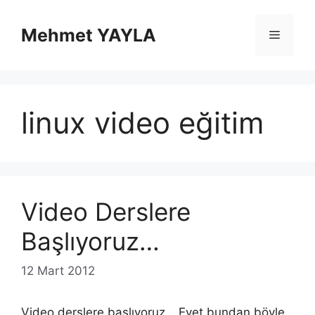
İçeriğe
atla
Mehmet YAYLA
Menü
linux video eğitim
Video Derslere
Başlıyoruz…
12 Mart 2012
Video derslere başlıyoruz… Evet bundan böyle