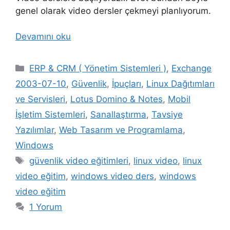
genel olarak video dersler çekmeyi planlıyorum.
Devamını oku
Kategoriler
ERP & CRM ( Yönetim Sistemleri )
,
Exchange
2003-07-10
,
Güvenlik
,
İpuçları
,
Linux Dağıtımları
ve Servisleri
,
Lotus Domino & Notes
,
Mobil
İşletim Sistemleri
,
Sanallaştırma
,
Tavsiye
Yazılımlar
,
Web Tasarım ve Programlama
,
Windows
Etiketler
güvenlik video eğitimleri
,
linux video
,
linux
video eğitim
,
windows video ders
,
windows
video eğitim
1 Yorum