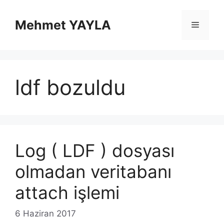
İçeriğe
atla
Mehmet YAYLA
Menü
ldf bozuldu
Log ( LDF ) dosyası
olmadan veritabanı
attach işlemi
6 Haziran 2017