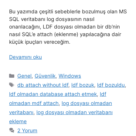
Bu yazımda çeşitli sebeblerle bozulmuş olan MS
SQL veritabanı log dosyasının nasıl
onarılacağını, LDF dosyası olmadan bir db’nin
nasıl SQL’e attach (eklenme) yapılacağına dair
küçük ipuçları vereceğim.
Devamını oku
Kategoriler
Genel
,
Güvenlik
,
Windows
Etiketler
db attach without ldf
,
ldf bozuk
,
ldf bozuldu
,
ldf olmadan database attach etmek
,
ldf
olmadan mdf attach
,
log dosyası olmadan
veritabanı
,
log dosyası olmadan veritabanı
ekleme
2 Yorum