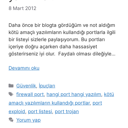
8 Mart 2012
Daha önce bir blogta gördüğüm ve not aldığım
kötü amaçlı yazılımların kullandığı portlarla ilgili
bir listeyi sizlerle paylaşıyorum. Bu portları
içeriye doğru açarken daha hassasiyet
gösterirseniz iyi olur. Faydalı olması dileğiyle…
Devamını oku
Kategoriler
Güvenlik
,
İpuçları
Etiketler
firewall port
,
hangi port hangi yazılım
,
kötü
amaçlı yazılımların kullandığı portlar
,
port
exploid
,
port listesi
,
port trojan
Yorum yap