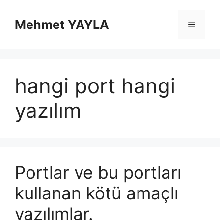
İçeriğe
atla
Mehmet YAYLA
Menü
hangi port hangi
yazılım
Portlar ve bu portları
kullanan kötü amaçlı
yazılımlar.