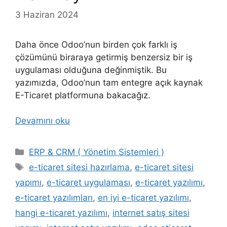
3 Haziran 2024
Daha önce Odoo’nun birden çok farklı iş
çözümünü biraraya getirmiş benzersiz bir iş
uygulaması olduğuna değinmiştik. Bu
yazımızda, Odoo’nun tam entegre açık kaynak
E-Ticaret platformuna bakacağız.
Devamını oku
Kategoriler
ERP & CRM ( Yönetim Sistemleri )
Etiketler
e-ticaret sitesi hazırlama
,
e-ticaret sitesi
yapımı
,
e-ticaret uygulaması
,
e-ticaret yazılımı
,
e-ticaret yazılımları
,
en iyi e-ticaret yazılımı
,
hangi e-ticaret yazılımı
,
internet satış sitesi