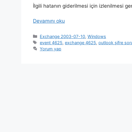
İlgili hatanın giderilmesi için izlenilmesi 
Devamını oku
Kategoriler
Exchange 2003-07-10
,
Windows
Etiketler
event 4625
,
exchange 4625
,
outlook şifre sor
Yorum yap