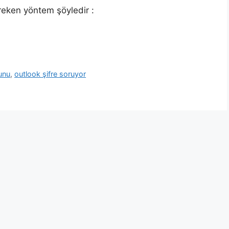
gereken yöntem şöyledir :
unu
,
outlook şifre soruyor