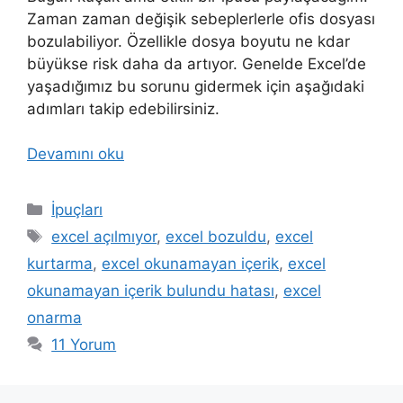
Zaman zaman değişik sebeplerlerle ofis dosyası
bozulabiliyor. Özellikle dosya boyutu ne kdar
büyükse risk daha da artıyor. Genelde Excel’de
yaşadığımız bu sorunu gidermek için aşağıdaki
adımları takip edebilirsiniz.
Devamını oku
Kategoriler
İpuçları
Etiketler
excel açılmıyor
,
excel bozuldu
,
excel
kurtarma
,
excel okunamayan içerik
,
excel
okunamayan içerik bulundu hatası
,
excel
onarma
11 Yorum