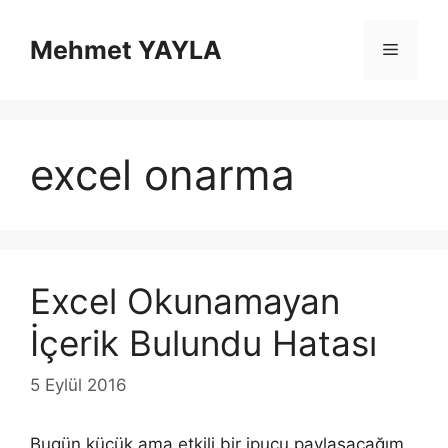
İçeriğe
atla
Mehmet YAYLA
Menü
excel onarma
Excel Okunamayan
İçerik Bulundu Hatası
5 Eylül 2016
Bugün küçük ama etkili bir ipucu paylaşacağım.