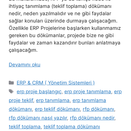
ihtiyaç tanımlama (teklif toplama) dökümanı
nedir, neden yazılmalıdır ve ne gibi faydalar
sağlar konuları üzerinde durmaya çalışacağım.
Özellikle ERP Projelerine başlarken kullanmamız
gereken bu dökümanlar, projede bize ne gibi
faydalar ve zaman kazandırır bunları anlatmaya
çalışacağım.
Devamını oku
Kategoriler
ERP & CRM ( Yönetim Sistemleri )
Etiketler
erp proje başlangıç
,
erp proje tanımlama
,
erp
proje teklif
,
erp tanımlama
,
erp tanımlama
dökümanı
,
erp teklif dökümanı
,
rfp dökümanı
,
rfp dökümanı nasıl yazılır
,
rfp dökümanı nedir
,
teklif toplama
,
teklif toplama dökümanı