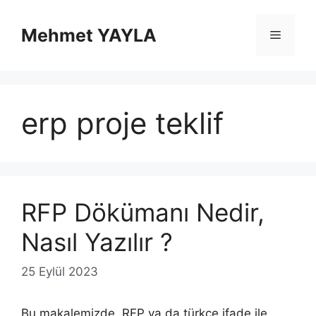
İçeriğe
atla
Mehmet YAYLA
Menü
erp proje teklif
RFP Dökümanı Nedir,
Nasıl Yazılır ?
25 Eylül 2023
Bu makalemizde, RFP ya da türkçe ifade ile