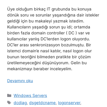
Üye olduğum birkaç IT grubunda bu konuya
dönük soru ve sorunlar yaşandığına dair istekler
geldiği için bu makaleyi yazmak istedim.
Kullanıcıların yaşadığı sorun şu idi; ortamda
birden fazla domain controller ( DC ) var ve
kullanıcılar yanlış DC’lerden logon oluyordu.
DC’ler arası senkronizasyon bozulmuştu. Bir
istemci domain’e nasıl katılır, nasıl logon olur
bunun teoriğini bilmeden pratikte bir çözüm
üretilemeyeceğini düşünüyorum. Gelin bu
mekanizmayı beraber inceleyelim.
Devamını oku
Kategoriler
Windows Servers
Etiketler
dcdiag
,
dsgetdcname
,
logonserver
,