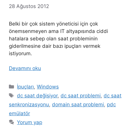
28 Ağustos 2012
Belki bir çok sistem yöneticisi için çok
önemsenmeyen ama IT altyapısında ciddi
hatalara sebep olan saat probleminin
giderilmesine dair bazı ipuçları vermek
istiyorum.
Devamını oku
Kategoriler
İpuçları
,
Windows
Etiketler
dc saat değişiyor
,
dc saat problemi
,
dc saat
senkronizasyonu
,
domain saat problemi
,
pdc
emülatör
Yorum yap