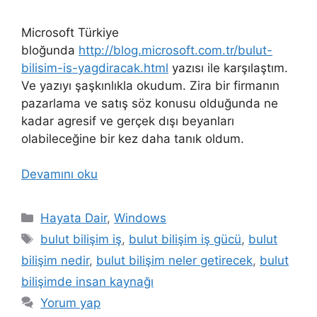
Microsoft Türkiye
bloğunda
http://blog.microsoft.com.tr/bulut-
bilisim-is-yagdiracak.html
yazısı ile karşılaştım.
Ve yazıyı şaşkınlıkla okudum. Zira bir firmanın
pazarlama ve satış söz konusu olduğunda ne
kadar agresif ve gerçek dışı beyanları
olabileceğine bir kez daha tanık oldum.
Devamını oku
Kategoriler
Hayata Dair
,
Windows
Etiketler
bulut bilişim iş
,
bulut bilişim iş gücü
,
bulut
bilişim nedir
,
bulut bilişim neler getirecek
,
bulut
bilişimde insan kaynağı
Yorum yap