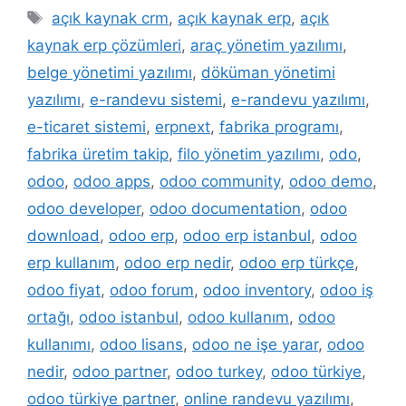
Etiketler
açık kaynak crm
,
açık kaynak erp
,
açık
kaynak erp çözümleri
,
araç yönetim yazılımı
,
belge yönetimi yazılımı
,
döküman yönetimi
yazılımı
,
e-randevu sistemi
,
e-randevu yazılımı
,
e-ticaret sistemi
,
erpnext
,
fabrika programı
,
fabrika üretim takip
,
filo yönetim yazılımı
,
odo
,
odoo
,
odoo apps
,
odoo community
,
odoo demo
,
odoo developer
,
odoo documentation
,
odoo
download
,
odoo erp
,
odoo erp istanbul
,
odoo
erp kullanım
,
odoo erp nedir
,
odoo erp türkçe
,
odoo fiyat
,
odoo forum
,
odoo inventory
,
odoo iş
ortağı
,
odoo istanbul
,
odoo kullanım
,
odoo
kullanımı
,
odoo lisans
,
odoo ne işe yarar
,
odoo
nedir
,
odoo partner
,
odoo turkey
,
odoo türkiye
,
odoo türkiye partner
,
online randevu yazılımı
,