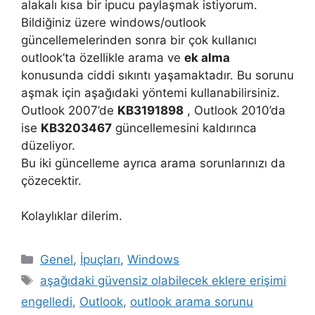
alakalı kısa bir ipucu paylaşmak istiyorum.
Bildiğiniz üzere windows/outlook
güncellemelerinden sonra bir çok kullanıcı
outlook’ta özellikle arama ve
ek alma
konusunda ciddi sıkıntı yaşamaktadır. Bu sorunu
aşmak için aşağıdaki yöntemi kullanabilirsiniz.
Outlook 2007’de
KB3191898
, Outlook 2010’da
ise
KB3203467
güncellemesini kaldırınca
düzeliyor.
Bu iki güncelleme ayrıca arama sorunlarınızı da
çözecektir.
Kolaylıklar dilerim.
Kategoriler
Genel
,
İpuçları
,
Windows
Etiketler
aşağıdaki güvensiz olabilecek eklere erişimi
engelledi
,
Outlook
,
outlook arama sorunu