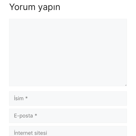
Yorum yapın
Yorum
İsim
E-
posta
İnternet