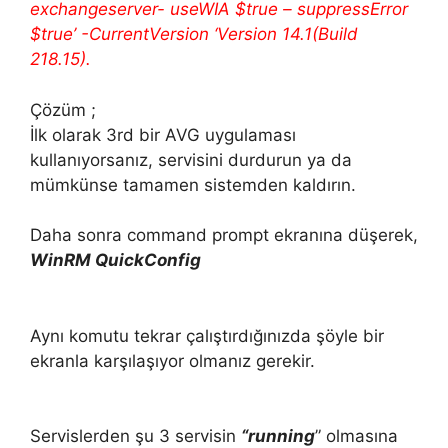
exchangeserver- useWIA $true – suppressError
$true’ -CurrentVersion ‘Version 14.1(Build
218.15).
Çözüm ;
İlk olarak 3rd bir AVG uygulaması
kullanıyorsanız, servisini durdurun ya da
mümkünse tamamen sistemden kaldırın.
Daha sonra command prompt ekranına düşerek,
WinRM QuickConfig
Aynı komutu tekrar çalıştırdığınızda şöyle bir
ekranla karşılaşıyor olmanız gerekir.
Servislerden şu 3 servisin
“running
” olmasına