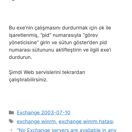
Bu exe’nin çalışmasını durdurmak için ok ile
işaretlenmiş, “pid” numarasıyla “görev
yöneticisine” girin ve sütun göster’den pid
numarası sütununu aktifleştirin ve ilgili exe’i
durdurun.
Şimdi Web servislerini tekrardan
çalıştırabilirsiniz.
Kategoriler
Exchange 2003-07-10
Etiketler
exchange winrm
,
exchange winrm hatası
"No Exchange servers are available in any