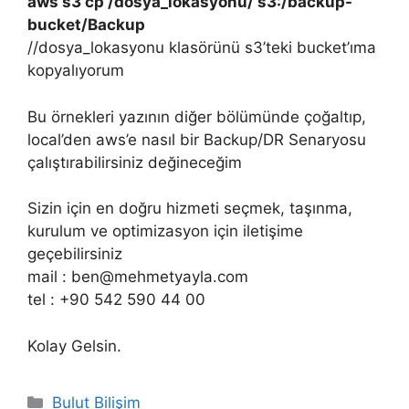
aws s3 cp /dosya_lokasyonu/ s3:/backup-
bucket/Backup
//dosya_lokasyonu klasörünü s3’teki bucket’ıma
kopyalıyorum
Bu örnekleri yazının diğer bölümünde çoğaltıp,
local’den aws’e nasıl bir Backup/DR Senaryosu
çalıştırabilirsiniz değineceğim
Sizin için en doğru hizmeti seçmek, taşınma,
kurulum ve optimizasyon için iletişime
geçebilirsiniz
mail : ben@mehmetyayla.com
tel : +90 542 590 44 00
Kolay Gelsin.
Kategoriler
Bulut Bilişim