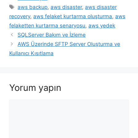
Etiketler
aws backup
,
aws disaster
,
aws disaster
recovery
,
aws felaket kurtarma oluşturma
,
aws
felaketten kurtarma senaryosu
,
aws yedek
SQLServer Bakım ve İzleme
AWS Üzerinde SFTP Server Oluşturma ve
Kullanıcı Kısıtlama
Yorum yapın
Yorum