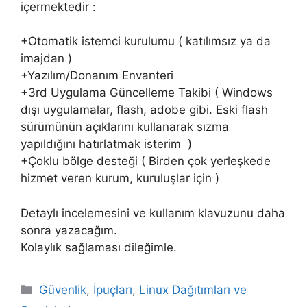
içermektedir :
+Otomatik istemci kurulumu ( katılımsız ya da
imajdan )
+Yazılım/Donanım Envanteri
+3rd Uygulama Güncelleme Takibi ( Windows
dışı uygulamalar, flash, adobe gibi. Eski flash
sürümünün açıklarını kullanarak sızma
yapıldığını hatırlatmak isterim )
+Çoklu bölge desteği ( Birden çok yerleşkede
hizmet veren kurum, kuruluşlar için )
Detaylı incelemesini ve kullanım klavuzunu daha
sonra yazacağım.
Kolaylık sağlaması dileğimle.
Kategoriler
Güvenlik
,
İpuçları
,
Linux Dağıtımları ve