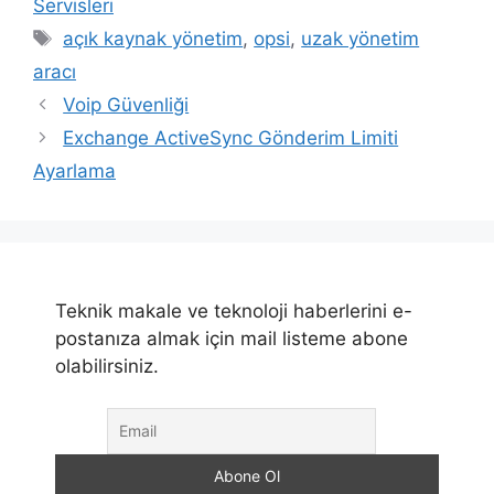
Servisleri
Etiketler
açık kaynak yönetim
,
opsi
,
uzak yönetim
aracı
Voip Güvenliği
Exchange ActiveSync Gönderim Limiti
Ayarlama
Teknik makale ve teknoloji haberlerini e-
postanıza almak için mail listeme abone
olabilirsiniz.