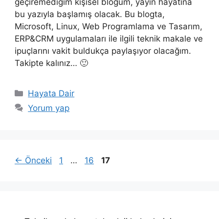
geçiremediğim kişisel bloğum, yayın hayatına
bu yazıyla başlamış olacak. Bu blogta,
Microsoft, Linux, Web Programlama ve Tasarım,
ERP&CRM uygulamaları ile ilgili teknik makale ve
ipuçlarını vakit buldukça paylaşıyor olacağım.
Takipte kalınız… 🙂
Kategoriler
Hayata Dair
Yorum yap
Sayfa
Sayfa
Sayfa
←
Önceki
1
…
16
17