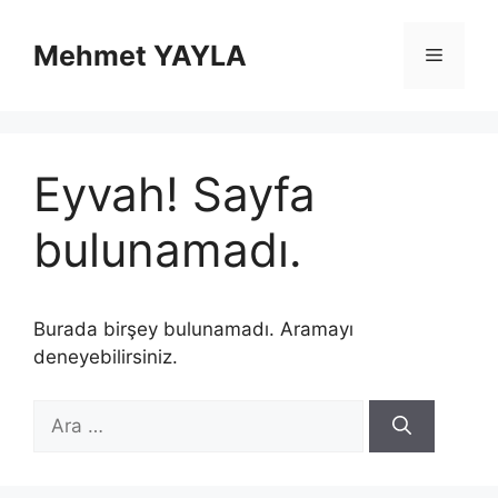
İçeriğe
atla
Mehmet YAYLA
Menü
Eyvah! Sayfa
bulunamadı.
Burada birşey bulunamadı. Aramayı
deneyebilirsiniz.
için
ara