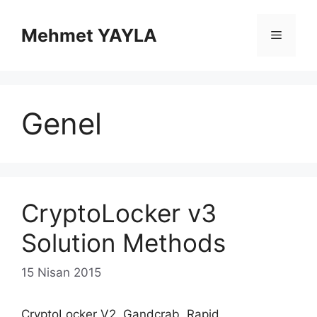
İçeriğe
atla
Mehmet YAYLA
Menü
Genel
CryptoLocker v3
Solution Methods
15 Nisan 2015
CryptoLocker V2, Gandcrab, Rapid,