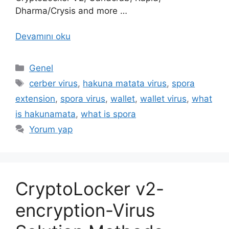
Dharma/Crysis and more …
Devamını oku
Kategoriler
Genel
Etiketler
cerber virus
,
hakuna matata virus
,
spora
extension
,
spora virus
,
wallet
,
wallet virus
,
what
is hakunamata
,
what is spora
Yorum yap
CryptoLocker v2-
encryption-Virus