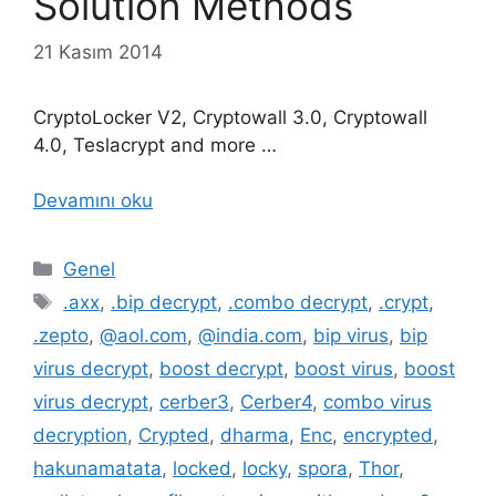
Solution Methods
21 Kasım 2014
CryptoLocker V2, Cryptowall 3.0, Cryptowall
4.0, Teslacrypt and more …
Devamını oku
Kategoriler
Genel
Etiketler
.axx
,
.bip decrypt
,
.combo decrypt
,
.crypt
,
.zepto
,
@aol.com
,
@india.com
,
bip virus
,
bip
virus decrypt
,
boost decrypt
,
boost virus
,
boost
virus decrypt
,
cerber3
,
Cerber4
,
combo virus
decryption
,
Crypted
,
dharma
,
Enc
,
encrypted
,
hakunamatata
,
locked
,
locky
,
spora
,
Thor
,